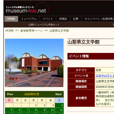
HOME
ミュージアム
イベント
収蔵品
記事
キャンペーン（会員特典
公開!!ミュージアム甲斐ネット
>>
>>
HOME
参加館専用ページ
山梨県立文学館
山梨県立文学館
イベント情報
カテゴリ
芸術
イベント名
日本中の子ど
開催場所
山梨県立文学
開催期間
2026年07月0
一般600円（
Prev
2026年07月
Next
県内宿泊者割
参加費用
内） 次の方
日
月
火
水
木
金
土
ものを提示）
1
2
3
4
5
6
7
8
9
10
11