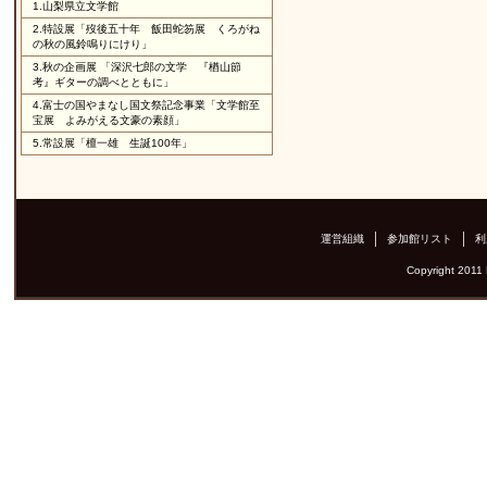
1.
山梨県立文学館
2.
特設展「歿後五十年 飯田蛇笏展 くろがね
の秋の風鈴鳴りにけり」
3.
秋の企画展 「深沢七郎の文学 『楢山節
考』ギターの調べとともに」
4.
富士の国やまなし国文祭記念事業「文学館至
宝展 よみがえる文豪の素顔」
5.
常設展「檀一雄 生誕100年」
運営組織
参加館リスト
利
Copyright 2011 