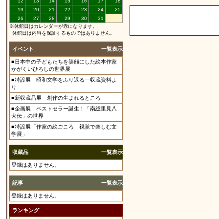
12
13
14
15
16
17
18
19
20
21
22
23
24
25
26
27
28
29
30
31
※休館日はカレンダーが赤になります。
休館日は内容を保証するものではありません。
イベント
一覧表示
■日本中の子どもたちを笑顔にした絵本作家
かがくいひろしの世界展
■特設展 昭和文学をふり返る―収蔵資料よ
り
■新収蔵品展 創作の生まれるところ
■企画展 ベストセラー誕生！「南総里見八
犬伝」の世界
■特設展「作家の絵ごころ 視覚で楽しむ文
学展」
収蔵品
一覧表示
登録はありません。
記事
一覧表示
登録はありません。
ランキング