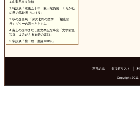
1.
山梨県立文学館
2.
特設展「歿後五十年 飯田蛇笏展 くろがね
の秋の風鈴鳴りにけり」
3.
秋の企画展 「深沢七郎の文学 『楢山節
考』ギターの調べとともに」
4.
富士の国やまなし国文祭記念事業「文学館至
宝展 よみがえる文豪の素顔」
5.
常設展「檀一雄 生誕100年」
運営組織
参加館リスト
利
Copyright 2011 