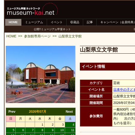
HOME
ミュージアム
イベント
収蔵品
記事
キャンペーン（会員特典
公開!!ミュージアム甲斐ネット
>>
>>
HOME
参加館専用ページ
山梨県立文学館
山梨県立文学館
イベント情報
カテゴリ
芸術
イベント名
日本中の子ど
開催場所
山梨県立文学
開催期間
2026年07月0
一般600円（
Prev
2026年07月
Next
県内宿泊者割
参加費用
内） 次の方
日
月
火
水
木
金
土
ものを提示）
1
2
3
4
5
6
7
8
9
10
11