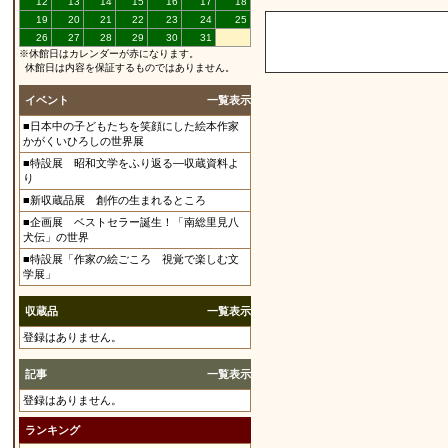
12
13
14
15
16
17
18
19
20
21
22
23
24
25
26
27
28
29
30
31
※休館日はカレンダーが赤になります。
休館日は内容を保証するものではありません。
イベント
一覧表示
■日本中の子どもたちを笑顔にした絵本作家
かがくいひろしの世界展
■特設展 昭和文学をふり返る―収蔵資料よ
り
■新収蔵品展 創作の生まれるところ
■企画展 ベストセラー誕生！「南総里見八
犬伝」の世界
■特設展「作家の絵ごころ 視覚で楽しむ文
学展」
収蔵品
一覧表示
登録はありません。
記事
一覧表示
登録はありません。
ランキング