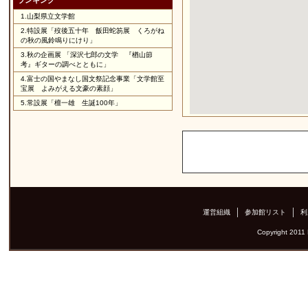
ランキング
1.
山梨県立文学館
2.
特設展「歿後五十年 飯田蛇笏展 くろがね
の秋の風鈴鳴りにけり」
3.
秋の企画展 「深沢七郎の文学 『楢山節
考』ギターの調べとともに」
4.
富士の国やまなし国文祭記念事業「文学館至
宝展 よみがえる文豪の素顔」
5.
常設展「檀一雄 生誕100年」
運営組織
参加館リスト
利
Copyright 2011 