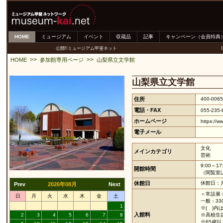
HOME
ミュージアム
イベント
収蔵品
記事
キャンペーン（会員特典
公開!!ミュージアム甲斐ネット
>>
>>
HOME
参加館専用ページ
山梨県立文学館
山梨県立文学館
住所
400-006
電話・FAX
055-235-
ホームページ
https://w
電子メール
文化
メインカテゴリ
芸術
9:00～17
開館時間
（閲覧室は平
休館日
休館日：
Prev
2026年08月
Next
＜常設展
日
月
火
水
木
金
土
一般：330
1
※( )
入館料
2
3
4
5
6
7
8
※高校生
※65歳