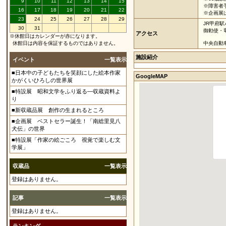
9
10
11
12
13
14
15
※障害者
16
17
18
19
20
21
22
※企画展
23
24
25
26
27
28
29
JR甲府
30
31
御勅使・
アクセス
※休館日はカレンダーが赤になります。
休館日は内容を保証するものではありません。
中央自動
施設紹介
イベント
一覧表示
■日本中の子どもたちを笑顔にした絵本作家
GoogleMAP
かがくいひろしの世界展
■特設展 昭和文学をふり返る―収蔵資料よ
り
■新収蔵品展 創作の生まれるところ
■企画展 ベストセラー誕生！「南総里見八
犬伝」の世界
■特設展「作家の絵ごころ 視覚で楽しむ文
学展」
収蔵品
一覧表示
登録はありません。
記事
一覧表示
登録はありません。