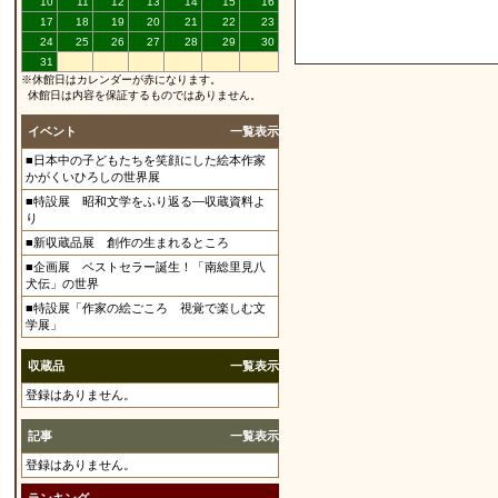
10
11
12
13
14
15
16
17
18
19
20
21
22
23
24
25
26
27
28
29
30
31
※休館日はカレンダーが赤になります。
休館日は内容を保証するものではありません。
イベント
一覧表示
■日本中の子どもたちを笑顔にした絵本作家
かがくいひろしの世界展
■特設展 昭和文学をふり返る―収蔵資料よ
り
■新収蔵品展 創作の生まれるところ
■企画展 ベストセラー誕生！「南総里見八
犬伝」の世界
■特設展「作家の絵ごころ 視覚で楽しむ文
学展」
収蔵品
一覧表示
登録はありません。
記事
一覧表示
登録はありません。