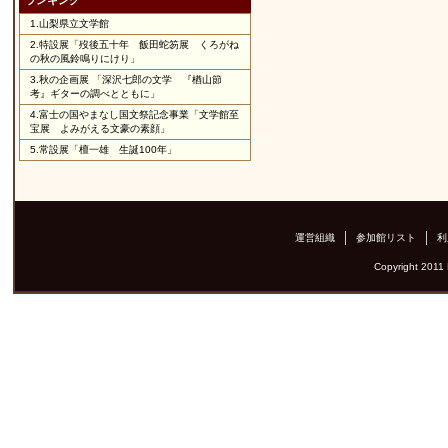
ランキング
1.
山梨県立文学館
2.
特設展「歿後五十年 飯田蛇笏展 くろがね
の秋の風鈴鳴りにけり」
3.
秋の企画展 「深沢七郎の文学 『楢山節
考』ギターの調べとともに」
4.
富士の国やまなし国文祭記念事業「文学館至
宝展 よみがえる文豪の素顔」
5.
常設展「檀一雄 生誕100年」
運営組織
参加館リスト
利
Copyright 2011 