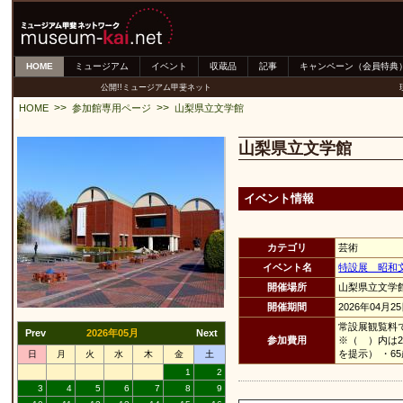
HOME
ミュージアム
イベント
収蔵品
記事
キャンペーン（会員特典
公開!!ミュージアム甲斐ネット
>>
>>
HOME
参加館専用ページ
山梨県立文学館
山梨県立文学館
イベント情報
カテゴリ
芸術
イベント名
特設展 昭和
開催場所
山梨県立文学
開催期間
2026年04月2
常設展観覧料で
Prev
2026年05月
Next
参加費用
※（ ）内は
を提示） ・
日
月
火
水
木
金
土
1
2
3
4
5
6
7
8
9