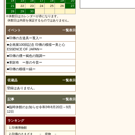
14
15
16
17
18
19
20
21
22
23
24
25
26
27
28
29
30
※休館日はカレンダーが赤になります。
休館日は内容を保証するものではありません。
イベント
一覧表示
■印傳の古道具ー莨入ー
■企画展100回記念 印傳の模様ー美と心
ESSENCE OF JAPANー
■印傳の燻ー褐色の階調ー
■革財布 ー形の今昔ー
■印傳の模様ー縞ー
収蔵品
一覧表示
登録はありません。
記事
一覧表示
■臨時休館のお知らせ令和3年8月20日～9月
12日
ランキング
1.
印傳博物館
2.
印傳のさまざま － 提物 －