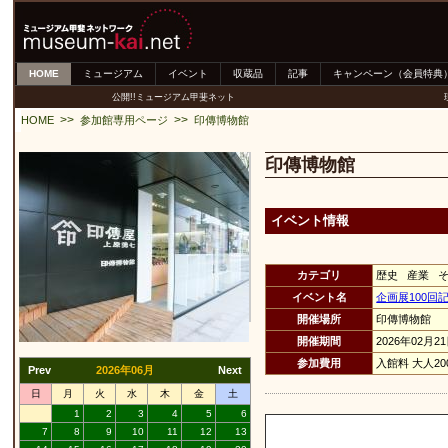
HOME
ミュージアム
イベント
収蔵品
記事
キャンペーン（会員特典
公開!!ミュージアム甲斐ネット
>>
>>
HOME
参加館専用ページ
印傳博物館
印傳博物館
イベント情報
カテゴリ
歴史 産業 
イベント名
企画展100回記
開催場所
印傳博物館
開催期間
2026年02月2
参加費用
入館料 大人20
Prev
2026年06月
Next
日
月
火
水
木
金
土
1
2
3
4
5
6
7
8
9
10
11
12
13