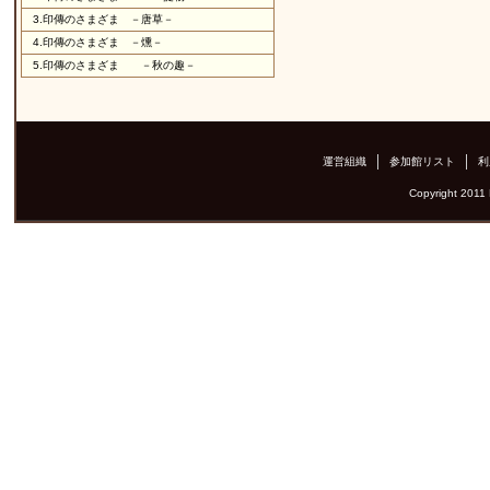
3.
印傳のさまざま －唐草－
4.
印傳のさまざま －燻－
5.
印傳のさまざま －秋の趣－
運営組織
参加館リスト
利
Copyright 2011 