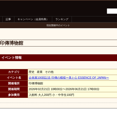
記事
キャンペーン（会員特典）
ランキング
現在開催中のイベント
印傳博物館
イベント情報
カテゴリ
歴史 産業 その他
イベント名
企画展100回記念 印傳の模様ー美と心 ESSENCE OF JAPANー
開催場所
印傳博物館
開催期間
2026年02月21日 10時00分〜2026年06月21日 17時00分
参加費用
入館料 大人200円 小・中学生100円