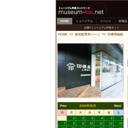
HOME
ミュージアム
イベント
収蔵品
公開!!ミュージアム甲斐ネット
>>
>>
HOME
参加館専用ページ
印傳博物館
Prev
2026年06月
Next
日
月
火
水
木
金
土
1
2
3
4
5
6
7
8
9
10
11
12
13