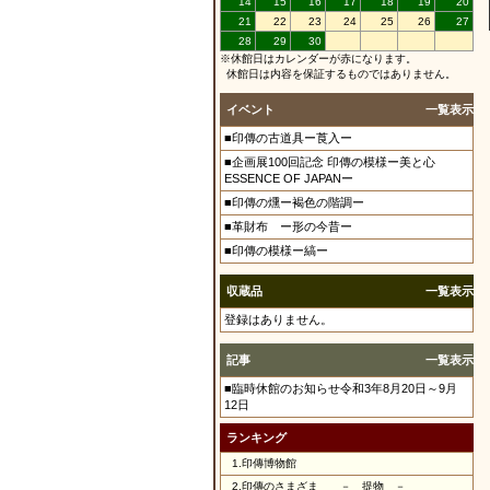
14
15
16
17
18
19
20
21
22
23
24
25
26
27
28
29
30
※休館日はカレンダーが赤になります。
休館日は内容を保証するものではありません。
イベント
一覧表示
■印傳の古道具ー莨入ー
■企画展100回記念 印傳の模様ー美と心
ESSENCE OF JAPANー
■印傳の燻ー褐色の階調ー
■革財布 ー形の今昔ー
■印傳の模様ー縞ー
収蔵品
一覧表示
登録はありません。
記事
一覧表示
■臨時休館のお知らせ令和3年8月20日～9月
12日
ランキング
1.
印傳博物館
2.
印傳のさまざま － 提物 －