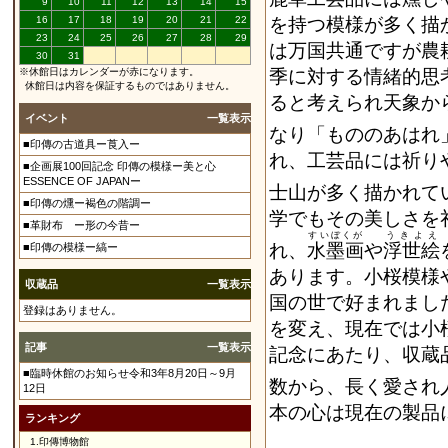
9
10
11
12
13
14
15
16
17
18
19
20
21
22
を持つ模様が多く描
23
24
25
26
27
28
29
は万国共通ですが農
30
31
※休館日はカレンダーが赤になります。
季に対する情緒的思
休館日は内容を保証するものではありません。
ると考えられ天象か
イベント
一覧表示
なり「もののあはれ
■印傳の古道具ー莨入ー
れ、工芸品には祈り
■企画展100回記念 印傳の模様ー美と心
ESSENCE OF JAPANー
士山が多く描かれて
■印傳の燻ー褐色の階調ー
学でもその美しさを
■革財布 ー形の今昔ー
すいぼくが
うきよえ
れ、
水墨画
や
浮世絵
■印傳の模様ー縞ー
あります。小桜模様
収蔵品
一覧表示
国の世で好まれまし
登録はありません。
を変え、現在では小
記事
一覧表示
記念にあたり、収蔵
■臨時休館のお知らせ令和3年8月20日～9月
数から、長く愛され
12日
本の心は現在の製品
ランキング
1.
印傳博物館