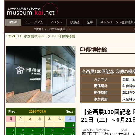
HOME
ミュージアム
イベント
収蔵品
記事
キャンペーン（会員特典
公開!!ミュージアム甲斐ネット
>>
>>
HOME
参加館専用ページ
印傳博物館
印傳博物館
企画展100回記念 印傳の模様ー
カテゴリ
歴史 
開催場所
印傳博
開催期間
2026年
参加費用
入館料 
【企画展100回記念 
Prev
2026年08月
Next
21日（土）～6月2
日
月
火
水
木
金
土
1
しかがわこうげいひん
いぶ
2
3
4
5
6
7
8
鹿革工芸品
には
燻
し