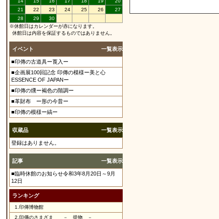
14
15
16
17
18
19
20
21
22
23
24
25
26
27
28
29
30
※休館日はカレンダーが赤になります。
休館日は内容を保証するものではありません。
イベント
一覧表示
■印傳の古道具ー莨入ー
■企画展100回記念 印傳の模様ー美と心
ESSENCE OF JAPANー
■印傳の燻ー褐色の階調ー
■革財布 ー形の今昔ー
■印傳の模様ー縞ー
収蔵品
一覧表示
登録はありません。
記事
一覧表示
■臨時休館のお知らせ令和3年8月20日～9月
12日
ランキング
1.
印傳博物館
2.
印傳のさまざま － 提物 －