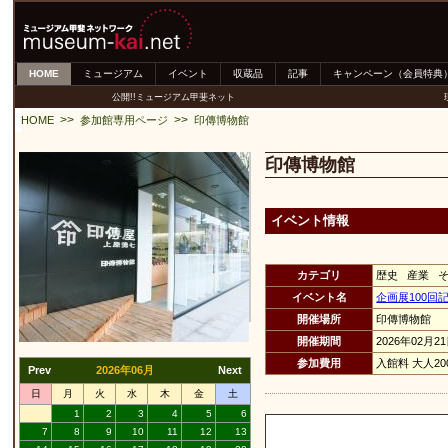
HOME
ミュージアム
イベント
収蔵品
記事
キャンペーン（会員特典
公開!!ミュージアム甲斐ネット
>>
>>
HOME
参加館専用ページ
印傳博物館
印傳博物館
イベント情報
カテゴリ
歴史 産業 
イベント名
企画展100回記
開催場所
印傳博物館
開催期間
2026年02月2
参加費用
入館料 大人20
Prev
2026年06月
Next
日
月
火
水
木
金
土
1
2
3
4
5
6
7
8
9
10
11
12
13