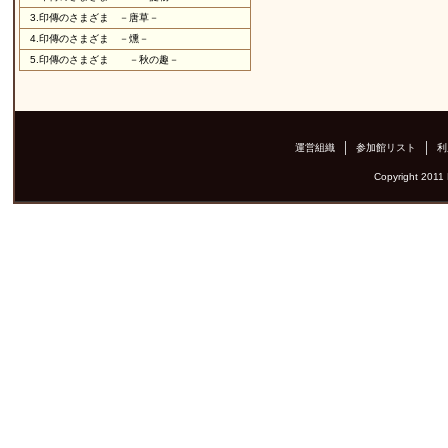
3.
印傳のさまざま －唐草－
4.
印傳のさまざま －燻－
5.
印傳のさまざま －秋の趣－
運営組織
参加館リスト
利
Copyright 2011 