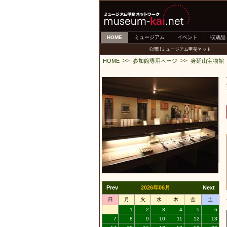
HOME
ミュージアム
イベント
収蔵品
公開!!ミュージアム甲斐ネット
>>
>>
HOME
参加館専用ページ
身延山宝物館
Prev
2026年06月
Next
日
月
火
水
木
金
土
1
2
3
4
5
6
7
8
9
10
11
12
13