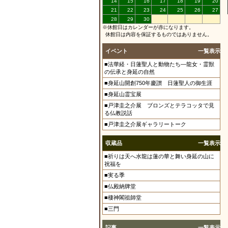
14
15
16
17
18
19
20
21
22
23
24
25
26
27
28
29
30
※休館日はカレンダーが赤になります。
休館日は内容を保証するものではありません。
イベント
一覧表示
■法華経・日蓮聖人と動物たち―龍女・霊獣
の伝承と身延の自然
■身延山開創750年慶讃 日蓮聖人の御生涯
■身延山霊宝展
■戸津圭之介展 ブロンズとテラコッタで見
る仏教説話
■戸津圭之介展ギャラリートーク
収蔵品
一覧表示
■祈りは天へ水龍は蓮の華と舞い身延の山に
祝福を
■実る季
■仏殿納牌堂
■棲神閣祖師堂
■三門
記事
一覧表示