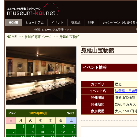
HOME
ミュージアム
イベント
収蔵品
記事
キャンペーン（会員特典
公開!!ミュージアム甲斐ネット
>>
>>
HOME
参加館専用ページ
身延山宝物館
身延山宝物館
イベント情報
カテゴリ
歴史
イベント名
法華経・日蓮
開催場所
身延山宝物館
開催期間
2026年02月0
参加費用
大人：500円 
Prev
2026年06月
Next
日
月
火
水
木
金
土
1
2
3
4
5
6
7
8
9
10
11
12
13