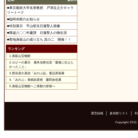
■東京藝術大学名誉教授 戸津圭之介ギャラ
リートーク
■臨時休館のお知らせ
■特別展示 平山郁夫日蓮聖人画像
■降誕八〇〇年慶讃 日蓮聖人の御生涯
■聖地身延山の成り立ち 其の二 開催！！
ランキング
1.
身延山宝物館
2.
ロビーの展示 瀧本光静法尼「最後に伝えた
かったこと」
3.
西谷昌久画伯「みのぶ誌」童話原画展
4.
「みのぶ」表紙絵原画 藤田由也展
5.
身延山宝物館へご来館の皆様へ
運営組織
参加館リスト
利
Copyright 2011 