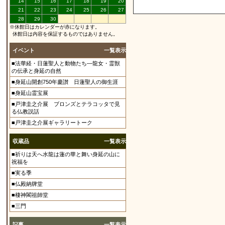
14
15
16
17
18
19
20
21
22
23
24
25
26
27
28
29
30
※休館日はカレンダーが赤になります。
休館日は内容を保証するものではありません。
イベント
一覧表示
■法華経・日蓮聖人と動物たち―龍女・霊獣
の伝承と身延の自然
■身延山開創750年慶讃 日蓮聖人の御生涯
■身延山霊宝展
■戸津圭之介展 ブロンズとテラコッタで見
る仏教説話
■戸津圭之介展ギャラリートーク
収蔵品
一覧表示
■祈りは天へ水龍は蓮の華と舞い身延の山に
祝福を
■実る季
■仏殿納牌堂
■棲神閣祖師堂
■三門
記事
一覧表示