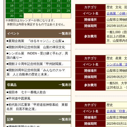
9
10
11
12
13
14
15
16
17
18
19
20
21
22
カテゴリ
歴史 文化 
23
24
25
26
27
28
29
イベント名
企画展「小林
30
31
開催場所
山梨県立博物
※休館日はカレンダーが赤になります。
休館日は内容を保証するものではありません。
開催期間
2023年10月1
一般1,000（
イベント
一覧表示
参加費用
名以上の団体
方、山梨県内
■夏期企画展 『ゆるキャン△』と山梨▲
■開館20周年記念特別展 山梨の禅宗文化
■シンボル展 INDEN－受け継ぐ手わざ、異
国の薫りー
カテゴリ
歴史 産業 
■開館２０周年記念特別展「甲州財閥展」
イベント名
シンボル展「
■開館20周年記念特別展「みんなのクルマ
開催場所
山梨県立博物
展 人と自動車の歴史と未来」
開催期間
2023年05月2
一般520、大
収蔵品
一覧表示
参加費用
は20名以上
■堀田本 七十一番職人歌合
■甲州道中図屏風
■初代歌川広重筆「甲府道祖神祭幕絵 東都
カテゴリ
歴史
名所 目黒不動之瀧」
イベント名
企画展「印章
開催場所
山梨県立博物
記事
一覧表示
開催期間
2023年03月1
■博物館再開のお知らせ