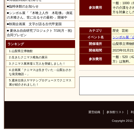
一般：1000
■臨時休館のお知らせ
参加費用
その介護をさ
方を対象とし
■シンボル展「『木喰上人作 木彫佛』-身延
の木喰さん、世に出るその最初‐」開催中
■秋期企画展 文字が語る古代甲斐国
■ 夏休み自由研究プロジェクト 7/18(月・祝)
カテゴリ
歴史 芸術
合同プレゼン
イベント名
シンボル展「
開催場所
山梨県立博物
ランキング
開催期間
2023年01月2
1.
山梨県立博物館
一般：520（
2.
生きたクニマス稚魚の展示
参加費用
方）は無料。
3.
クニマス展来場１万人を突破しました！
4.
企画展「クニマスは生きていた－山梨おさか
な発見物語－」
5.
週末仕掛人ヤマナシプロデュースでクニマス
展が紹介されました！
運営組織
参加館リスト
利
Copyright 2011 