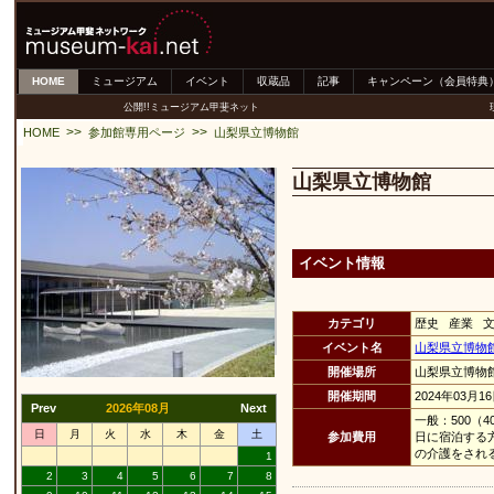
HOME
ミュージアム
イベント
収蔵品
記事
キャンペーン（会員特典
公開!!ミュージアム甲斐ネット
>>
>>
HOME
参加館専用ページ
山梨県立博物館
山梨県立博物館
イベント情報
カテゴリ
歴史 産業 
イベント名
山梨県立博物
開催場所
山梨県立博物
開催期間
2024年03月1
Prev
2026年08月
Next
一般：500（
日
月
火
水
木
金
土
参加費用
日に宿泊する
の介護をされ
1
2
3
4
5
6
7
8