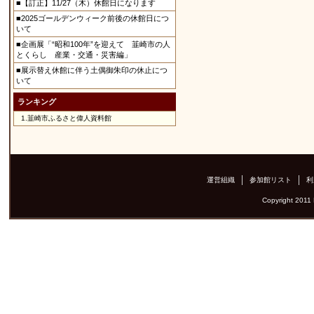
■【訂正】11/27（木）休館日になります
■2025ゴールデンウィーク前後の休館日につ
いて
■企画展「“昭和100年”を迎えて 韮崎市の人
とくらし 産業・交通・災害編」
■展示替え休館に伴う土偶御朱印の休止につ
いて
ランキング
1.
韮崎市ふるさと偉人資料館
運営組織
参加館リスト
利
Copyright 2011 