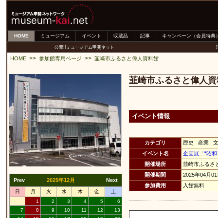
HOME
ミュージアム
イベント
収蔵品
記事
キャンペーン（会員特典
公開!!ミュージアム甲斐ネット
>>
>>
HOME
参加館専用ページ
韮崎市ふるさと偉人資料館
韮崎市ふるさと偉人資
イベント情報
カテゴリ
歴史 産業 
イベント名
企画展「“昭和
開催場所
韮崎市ふるさ
開催期間
2025年04月0
Prev
2025年12月
Next
参加費用
入館無料
日
月
火
水
木
金
土
1
2
3
4
5
6
7
8
9
10
11
12
13