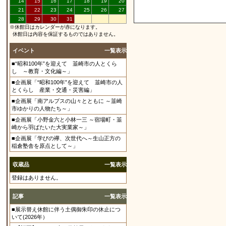
14
15
16
17
18
19
20
21
22
23
24
25
26
27
28
29
30
31
※休館日はカレンダーが赤になります。
休館日は内容を保証するものではありません。
イベント
一覧表示
■“昭和100年”を迎えて 韮崎市の人とくら
し ～教育・文化編～」
■企画展「“昭和100年”を迎えて 韮崎市の人
とくらし 産業・交通・災害編」
■企画展「南アルプスの山々とともに ～韮崎
市ゆかりの人物たち～」
■企画展「小野金六と小林一三 ～宿場町・韮
崎から羽ばたいた大実業家～」
■企画展「学びの襷、次世代へ～生山正方の
稲倉塾舎を原点として～」
収蔵品
一覧表示
登録はありません。
記事
一覧表示
■展示替え休館に伴う土偶御朱印の休止につ
いて(2026年）