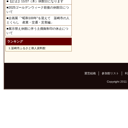
■【訂正】11/27（木）休館日になります
■2025ゴールデンウィーク前後の休館日につ
いて
■企画展「“昭和100年”を迎えて 韮崎市の人
とくらし 産業・交通・災害編」
■展示替え休館に伴う土偶御朱印の休止につ
いて
ランキング
1.
韮崎市ふるさと偉人資料館
運営組織
参加館リスト
利
Copyright 2011 