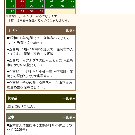
14
15
16
17
18
19
20
21
22
23
24
25
26
27
28
29
30
31
※休館日はカレンダーが赤になります。
休館日は内容を保証するものではありません。
イベント
一覧表示
■“昭和100年”を迎えて 韮崎市の人とくら
し ～教育・文化編～」
■企画展「“昭和100年”を迎えて 韮崎市の人
とくらし 産業・交通・災害編」
■企画展「南アルプスの山々とともに ～韮崎
市ゆかりの人物たち～」
■企画展「小野金六と小林一三 ～宿場町・韮
崎から羽ばたいた大実業家～」
■企画展「学びの襷、次世代へ～生山正方の
稲倉塾舎を原点として～」
収蔵品
一覧表示
登録はありません。
記事
一覧表示
■展示替え休館に伴う土偶御朱印の休止につ
いて(2026年）