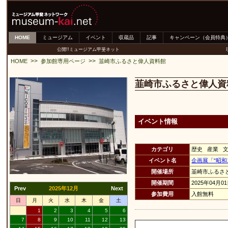
HOME
ミュージアム
イベント
収蔵品
記事
キャンペーン（会員特典
公開!!ミュージアム甲斐ネット
>>
>>
HOME
参加館専用ページ
韮崎市ふるさと偉人資料館
韮崎市ふるさと偉人資
イベント情報
カテゴリ
歴史 産業 
イベント名
企画展「“昭和
開催場所
韮崎市ふるさ
開催期間
2025年04月0
Prev
2025年12月
Next
参加費用
入館無料
日
月
火
水
木
金
土
1
2
3
4
5
6
7
8
9
10
11
12
13