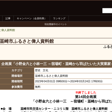
記事
キャンペーン（会員特典）
ランキング
現在開催中のイベント
と偉人資料館
韮崎市ふるさと偉人資料館
ふる
企画展「小野金六と小林一三 ～宿場町・韮崎から羽ばたいた大実業家
カテゴリ
歴史 文化
開催場所
韮崎市ふるさと偉人資料館
開催期間
2023年04月01日 09時00分〜2024年03月24日 17時00分
参加費用
無料
※終了しました
第14回企画展
「小野金六と小林一三 ～宿場町・韮崎から羽ばた
■会 場 韮崎市民交流センター・ニコリ１階 韮崎市ふるさと偉人資料館