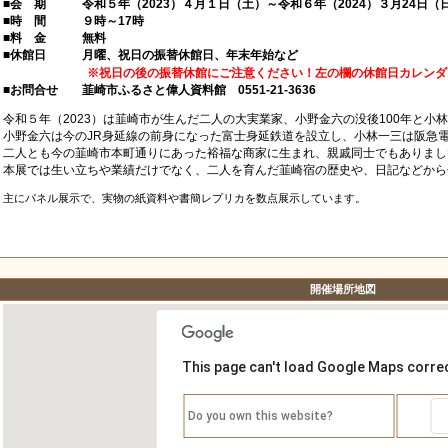
■会 期 令和５年（2023）４月１日（土）～令和６年（2024）３月24日（
■時 間 ９時～17時
■料 金 無料
■休館日 月曜、祝日の振替休館日、年末年始など
※祝日の後の振替休館にご注意ください！左の欄の休館日カレンダ
■お問合せ 韮崎市ふるさと偉人資料館 0551-21-3636
令和５年（2023）は韮崎市が生んだ二人の大実業家、小野金六の没後100年と小林
小野金六は今のJR身延線の前身になった富士身延鉄道を設立し、小林一三は阪急
二人とも今の韮崎市本町通りにあった裕福な商家に生まれ、親戚同士でもありまし
本展では生い立ちや業績だけでなく、二人を育んだ韮崎宿の歴史や、日記などから
主にパネル展示で、実物の紙資料や書簡レプリカを数点展示しています。
開催場所地図
This page can't load Google Maps correc
Do you own this website?