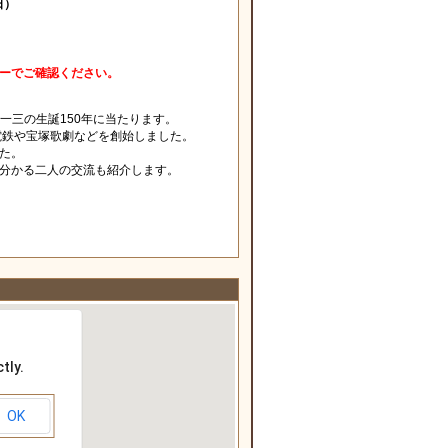
日）
ーでご確認ください。
一三の生誕150年に当たります。
電鉄や宝塚歌劇などを創始しました。
た。
分かる二人の交流も紹介します。
tly.
OK