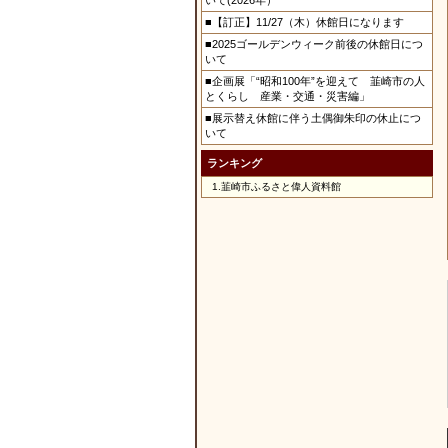
いて(2026年）
■【訂正】11/27（木）休館日になります
■2025ゴールデンウィーク前後の休館日につ
いて
■企画展「“昭和100年”を迎えて 韮崎市の人
とくらし 産業・交通・災害編」
■展示替え休館に伴う土偶御朱印の休止につ
いて
ランキング
1.
韮崎市ふるさと偉人資料館