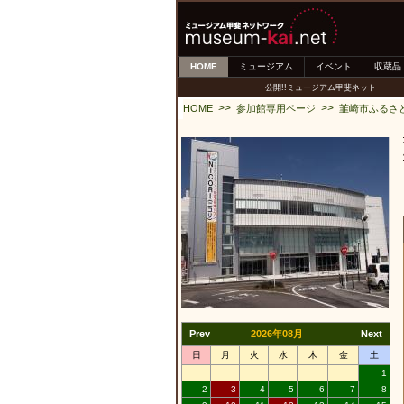
HOME
ミュージアム
イベント
収蔵品
公開!!ミュージアム甲斐ネット
>>
>>
HOME
参加館専用ページ
韮崎市ふるさ
Prev
2026年08月
Next
日
月
火
水
木
金
土
1
2
3
4
5
6
7
8