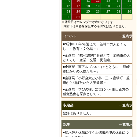
9
10
11
12
13
14
15
16
17
18
19
20
21
22
23
24
25
26
27
28
29
30
31
※休館日はカレンダーが赤になります。
休館日は内容を保証するものではありません。
イベント
一覧表示
■“昭和100年”を迎えて 韮崎市の人とくら
し ～教育・文化編～」
■企画展「“昭和100年”を迎えて 韮崎市の人
とくらし 産業・交通・災害編」
■企画展「南アルプスの山々とともに ～韮崎
市ゆかりの人物たち～」
■企画展「小野金六と小林一三 ～宿場町・韮
崎から羽ばたいた大実業家～」
■企画展「学びの襷、次世代へ～生山正方の
稲倉塾舎を原点として～」
収蔵品
一覧表示
登録はありません。
記事
一覧表示
■展示替え休館に伴う土偶御朱印の休止につ