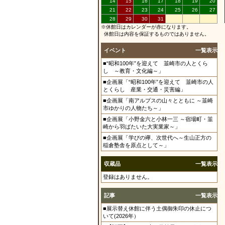
14
15
16
17
18
19
20
21
22
23
24
25
26
27
28
29
30
31
※休館日はカレンダーが赤になります。
休館日は内容を保証するものではありません。
イベント
一覧表示
■“昭和100年”を迎えて 韮崎市の人とくら
し ～教育・文化編～」
■企画展「“昭和100年”を迎えて 韮崎市の人
とくらし 産業・交通・災害編」
■企画展「南アルプスの山々とともに ～韮崎
市ゆかりの人物たち～」
■企画展「小野金六と小林一三 ～宿場町・韮
崎から羽ばたいた大実業家～」
■企画展「学びの襷、次世代へ～生山正方の
稲倉塾舎を原点として～」
収蔵品
一覧表示
登録はありません。
記事
一覧表示
■展示替え休館に伴う土偶御朱印の休止につ
いて(2026年）