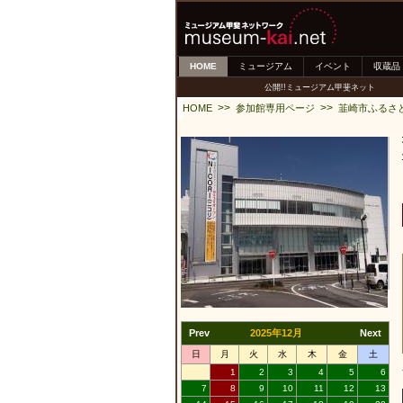
HOME
ミュージアム
イベント
収蔵品
公開!!ミュージアム甲斐ネット
>>
>>
HOME
参加館専用ページ
韮崎市ふるさ
Prev
2025年12月
Next
日
月
火
水
木
金
土
1
2
3
4
5
6
7
8
9
10
11
12
13