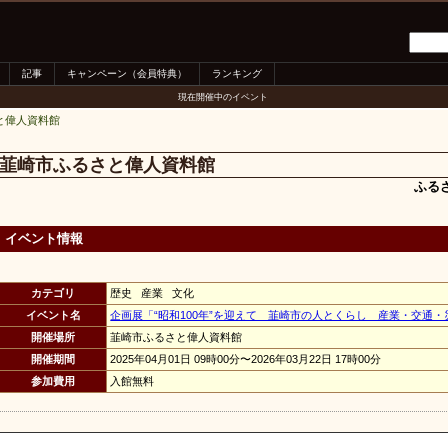
記事
キャンペーン（会員特典）
ランキング
現在開催中のイベント
と偉人資料館
韮崎市ふるさと偉人資料館
ふる
イベント情報
カテゴリ
歴史 産業 文化
イベント名
企画展「“昭和100年”を迎えて 韮崎市の人とくらし 産業・交通・
開催場所
韮崎市ふるさと偉人資料館
開催期間
2025年04月01日 09時00分〜2026年03月22日 17時00分
参加費用
入館無料