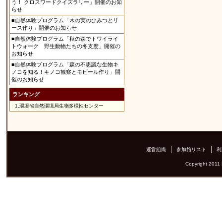
う！ クロスワードクイズラリー」開催のお知
らせ
■自然体験プログラム「木の実のひみつとリ
ース作り」開催のお知らせ
■自然体験プログラム「秋の森でトワイライ
トウォーク 野生動物たちの冬支度」開催の
お知らせ
■自然体験プログラム「森の不思議な生物キ
ノコを知る！キノコ観察とモビール作り」開
催のお知らせ
ランキング
1.
環境省自然環境局生物多様性センター
運営組織
参加館リスト
利
Copyright 2011 