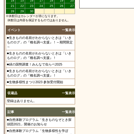
14
15
16
17
18
19
20
21
22
23
24
25
26
27
28
29
30
※休館日はカレンダーが赤になります。
休館日は内容を保証するものではありません。
イベント
一覧表示
■生きものの名前がわからないときは「いき
ものログ」の『種名調べ支援』！～期間限定
～
■生きものの名前がわからないときは「いき
ものログ」の『種名調べ支援』！
■緑の国勢調査！みんなで虫らベ2025
■生きものの名前がわからないときは「いき
ものログ」の『種名調べ支援』！
■生物多様性まつり2023 参加受付開始
収蔵品
一覧表示
登録はありません。
記事
一覧表示
■自然体験プログラム「生きものなぞとき探
偵団2021」開催のお知らせ
■自然体験プログラム「生物多様性を学ぼ