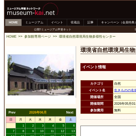
HOME
ミュージアム
イベント
収蔵品
記事
キャンペーン（会員特典
公開!!ミュージアム甲斐ネット
>>
>>
HOME
参加館専用ページ
環境省自然環境局生物多様性センター
環境省自然環境局生物
イベント情報
カテゴリ
自然
イベント名
生きものの名
開催場所
全国
開催期間
2026年05月0
参加費用
無料
Prev
2026年06月
Next
日
月
火
水
木
金
土
1
2
3
4
5
6
7
8
9
10
11
12
13