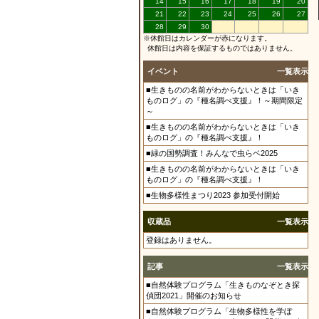
14
15
16
17
18
19
20
21
22
23
24
25
26
27
28
29
30
※休館日はカレンダーが赤になります。
休館日は内容を保証するものではありません。
イベント
一覧表示
■生きものの名前がわからないときは「いき
ものログ」の『種名調べ支援』！～期間限定
～
■生きものの名前がわからないときは「いき
ものログ」の『種名調べ支援』！
■緑の国勢調査！みんなで虫らベ2025
■生きものの名前がわからないときは「いき
ものログ」の『種名調べ支援』！
■生物多様性まつり2023 参加受付開始
収蔵品
一覧表示
登録はありません。
記事
一覧表示
■自然体験プログラム「生きものなぞとき探
偵団2021」開催のお知らせ
■自然体験プログラム「生物多様性を学ぼ