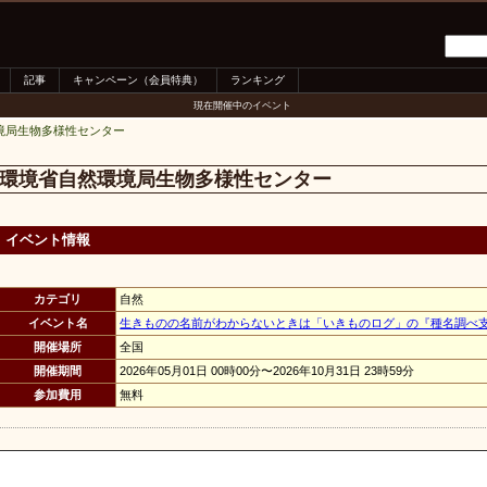
記事
キャンペーン（会員特典）
ランキング
現在開催中のイベント
境局生物多様性センター
環境省自然環境局生物多様性センター
イベント情報
カテゴリ
自然
イベント名
生きものの名前がわからないときは「いきものログ」の『種名調べ
開催場所
全国
開催期間
2026年05月01日 00時00分〜2026年10月31日 23時59分
参加費用
無料