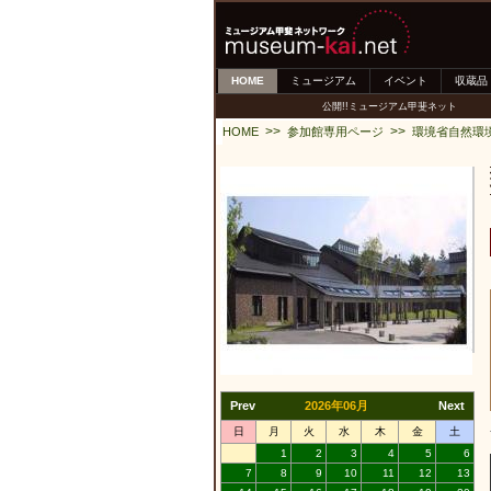
HOME
ミュージアム
イベント
収蔵品
公開!!ミュージアム甲斐ネット
>>
>>
HOME
参加館専用ページ
環境省自然環
Prev
2026年06月
Next
日
月
火
水
木
金
土
1
2
3
4
5
6
7
8
9
10
11
12
13