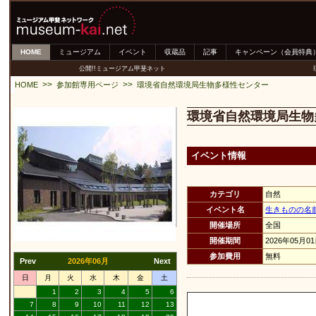
HOME
ミュージアム
イベント
収蔵品
記事
キャンペーン（会員特典
公開!!ミュージアム甲斐ネット
>>
>>
HOME
参加館専用ページ
環境省自然環境局生物多様性センター
環境省自然環境局生物
イベント情報
カテゴリ
自然
イベント名
生きものの名
開催場所
全国
開催期間
2026年05月0
参加費用
無料
Prev
2026年06月
Next
日
月
火
水
木
金
土
1
2
3
4
5
6
7
8
9
10
11
12
13