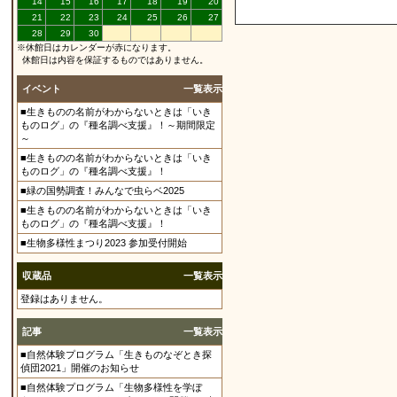
14
15
16
17
18
19
20
21
22
23
24
25
26
27
28
29
30
※休館日はカレンダーが赤になります。
休館日は内容を保証するものではありません。
イベント
一覧表示
■生きものの名前がわからないときは「いき
ものログ」の『種名調べ支援』！～期間限定
～
■生きものの名前がわからないときは「いき
ものログ」の『種名調べ支援』！
■緑の国勢調査！みんなで虫らベ2025
■生きものの名前がわからないときは「いき
ものログ」の『種名調べ支援』！
■生物多様性まつり2023 参加受付開始
収蔵品
一覧表示
登録はありません。
記事
一覧表示
■自然体験プログラム「生きものなぞとき探
偵団2021」開催のお知らせ
■自然体験プログラム「生物多様性を学ぼ