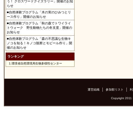
う！ クロスワードクイズラリー」開催のお知
らせ
■自然体験プログラム「木の実のひみつとリ
ース作り」開催のお知らせ
■自然体験プログラム「秋の森でトワイライ
トウォーク 野生動物たちの冬支度」開催の
お知らせ
■自然体験プログラム「森の不思議な生物キ
ノコを知る！キノコ観察とモビール作り」開
催のお知らせ
ランキング
1.
環境省自然環境局生物多様性センター
運営組織
参加館リスト
利
Copyright 2011 