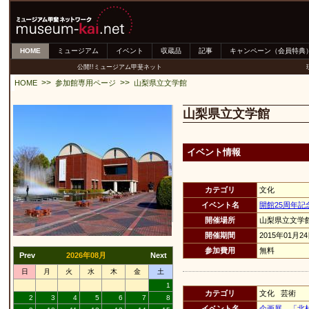
HOME
ミュージアム
イベント
収蔵品
記事
キャンペーン（会員特典
公開!!ミュージアム甲斐ネット
>>
>>
HOME
参加館専用ページ
山梨県立文学館
山梨県立文学館
イベント情報
カテゴリ
文化
イベント名
開館25周年
開催場所
山梨県立文学
開催期間
2015年01月2
参加費用
無料
Prev
2026年08月
Next
日
月
火
水
木
金
土
1
カテゴリ
文化 芸術
2
3
4
5
6
7
8
イベント名
企画展 「北