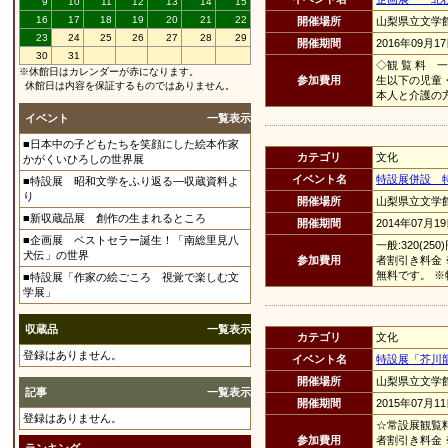
9
10
11
12
13
14
15
16
17
18
19
20
21
22
開催場所
山梨県立文学
23
24
25
26
27
28
29
開催期間
2016年09月1
30
31
◇観 覧 料 
※休館日はカレンダーが赤になります。
参加費用
生以下の児童
休館日は内容を保証するものではありません。
本人と介護の方
イベント
一覧表示
■日本中の子どもたちを笑顔にした絵本作家
カテゴリ
文化
かがくいひろしの世界展
イベント名
特設展併設 
■特設展 昭和文学をふり返る―収蔵資料よ
り
開催場所
山梨県立文学
■新収蔵品展 創作の生まれるところ
開催期間
2014年07月1
■企画展 ベストセラー誕生！「南総里見八
一般:320(2
犬伝」の世界
参加費用
者割引き料金
無料です。 
■特設展「作家の絵ごころ 視覚で楽しむ文
学展」
収蔵品
一覧表示
カテゴリ
文化
登録はありません。
イベント名
特設展「芥川
開催場所
山梨県立文学
記事
一覧表示
開催期間
2015年07月1
登録はありません。
☆常設展観覧料で
参加費用
者割引き料金