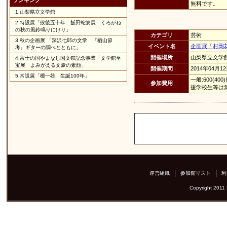
ランキング
無料です。
1.
山梨県立文学館
2.
特設展「歿後五十年 飯田蛇笏展 くろがね
の秋の風鈴鳴りにけり」
カテゴリ
芸術
3.
秋の企画展 「深沢七郎の文学 『楢山節
イベント名
企画展「村岡
考』ギターの調べとともに」
開催場所
山梨県立文学
4.
富士の国やまなし国文祭記念事業「文学館至
宝展 よみがえる文豪の素顔」
開催期間
2014年04月1
5.
常設展「檀一雄 生誕100年」
一般:600(4
参加費用
援学校生等は
運営組織
参加館リスト
利
Copyright 2011 