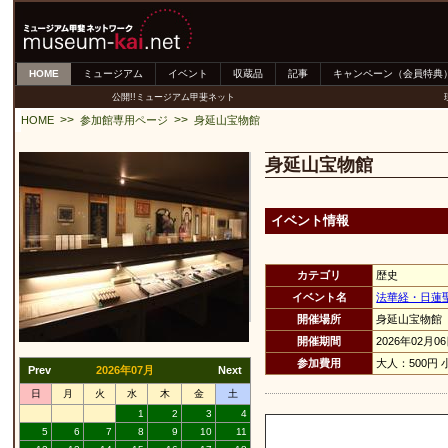
HOME
ミュージアム
イベント
収蔵品
記事
キャンペーン（会員特典
公開!!ミュージアム甲斐ネット
>>
>>
HOME
参加館専用ページ
身延山宝物館
身延山宝物館
イベント情報
カテゴリ
歴史
イベント名
法華経・日蓮
開催場所
身延山宝物館
開催期間
2026年02月0
参加費用
大人：500円 
Prev
2026年07月
Next
日
月
火
水
木
金
土
1
2
3
4
5
6
7
8
9
10
11