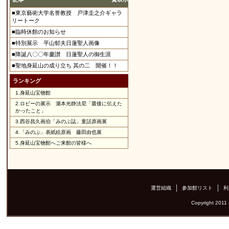
■東京藝術大学名誉教授 戸津圭之介ギャラ
リートーク
■臨時休館のお知らせ
■特別展示 平山郁夫日蓮聖人画像
■降誕八〇〇年慶讃 日蓮聖人の御生涯
■聖地身延山の成り立ち 其の二 開催！！
ランキング
1.
身延山宝物館
2.
ロビーの展示 瀧本光静法尼「最後に伝えた
かったこと」
3.
西谷昌久画伯「みのぶ誌」童話原画展
4.
「みのぶ」表紙絵原画 藤田由也展
5.
身延山宝物館へご来館の皆様へ
運営組織
参加館リスト
利
Copyright 2011 