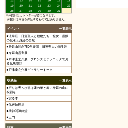
12
13
14
15
16
17
18
19
20
21
22
23
24
25
26
27
28
29
30
31
※休館日はカレンダーが赤になります。
休館日は内容を保証するものではありません。
イベント
一覧表示
■法華経・日蓮聖人と動物たち―龍女・霊獣
の伝承と身延の自然
■身延山開創750年慶讃 日蓮聖人の御生涯
■身延山霊宝展
■戸津圭之介展 ブロンズとテラコッタで見
る仏教説話
■戸津圭之介展ギャラリートーク
収蔵品
一覧表示
■祈りは天へ水龍は蓮の華と舞い身延の山に
祝福を
■実る季
■仏殿納牌堂
■棲神閣祖師堂
■三門
記事
一覧表示