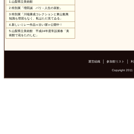
1.
山梨県立美術館
2.
特別展「増田誠 パリ－人生の哀歓」
3.
特別展「川端康成コレクションと東山魁夷
知識も理屈もなく、私はただ見てゐる」
4.
新しいミレー作品≪古い塀≫公開中！
5.
山梨県立美術館 平成24年度常設展春「美
術館で花をたのしむ」
運営組織
参加館リスト
利
Copyright 2011 