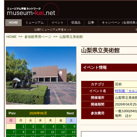
HOME
ミュージアム
イベント
収蔵品
記事
キャンペーン（会員特典
公開!!ミュージアム甲斐ネット
>>
>>
HOME
参加館専用ページ
山梨県立美術館
山梨県立美術館
イベント情報
カテゴリ
芸術
イベント名
特別展「カル
開催場所
山梨県立美術
開催期間
2026年04月2
一般1000(
Prev
2026年06月
Next
参加費用
無料 ほか
日
月
火
水
木
金
土
1
2
3
4
5
6
7
8
9
10
11
12
13