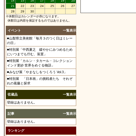
14
15
16
17
18
19
20
21
22
23
24
25
26
27
28
29
30
※休館日はカレンダーが赤になります。
休館日は内容を保証するものではありません。
イベント
一覧表示
■山梨県立美術館「毎月３のつく日はミレー
の日」
■特別展「中西夏之 緩やかにみつめるため
にいつまでも佇む、装置」
■特別展「カルン・タカール・コレクション
インド更紗 世界をめぐる物語」
■みなび展「やまなしをつくろう Vol.3」
■特別展 「日本画」の挑戦者たち それぞ
れの葛藤と探求
収蔵品
一覧表示
登録はありません。
記事
一覧表示
登録はありません。
ランキング