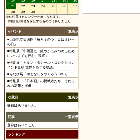
14
15
16
17
18
19
20
21
22
23
24
25
26
27
28
29
30
※休館日はカレンダーが赤になります。
休館日は内容を保証するものではありません。
イベント
一覧表示
■山梨県立美術館「毎月３のつく日はミレー
の日」
■特別展「中西夏之 緩やかにみつめるため
にいつまでも佇む、装置」
■特別展「カルン・タカール・コレクション
インド更紗 世界をめぐる物語」
■みなび展「やまなしをつくろう Vol.3」
■特別展 「日本画」の挑戦者たち それぞ
れの葛藤と探求
収蔵品
一覧表示
登録はありません。
記事
一覧表示
登録はありません。
ランキング