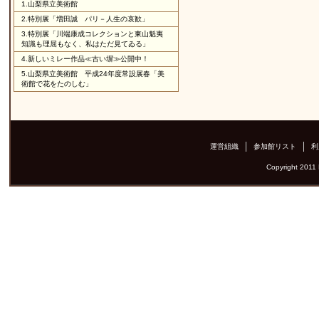
1.
山梨県立美術館
2.
特別展「増田誠 パリ－人生の哀歓」
3.
特別展「川端康成コレクションと東山魁夷
知識も理屈もなく、私はただ見てゐる」
4.
新しいミレー作品≪古い塀≫公開中！
5.
山梨県立美術館 平成24年度常設展春「美
術館で花をたのしむ」
運営組織
参加館リスト
利
Copyright 2011 