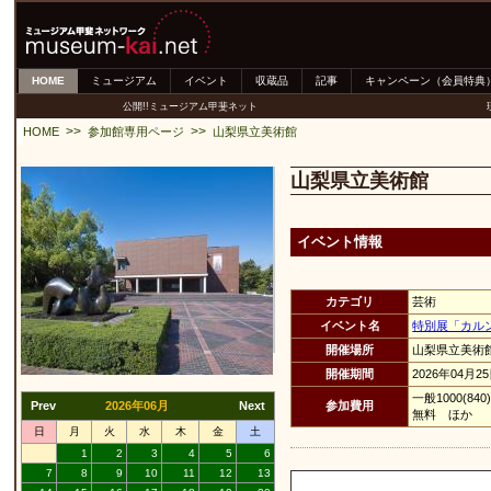
HOME
ミュージアム
イベント
収蔵品
記事
キャンペーン（会員特典
公開!!ミュージアム甲斐ネット
>>
>>
HOME
参加館専用ページ
山梨県立美術館
山梨県立美術館
イベント情報
カテゴリ
芸術
イベント名
特別展「カル
開催場所
山梨県立美術
開催期間
2026年04月2
一般1000(
Prev
2026年06月
Next
参加費用
無料 ほか
日
月
火
水
木
金
土
1
2
3
4
5
6
7
8
9
10
11
12
13