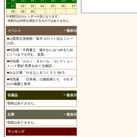
14
15
16
17
18
19
20
21
22
23
24
25
26
27
28
29
30
※休館日はカレンダーが赤になります。
休館日は内容を保証するものではありません。
イベント
一覧表示
■山梨県立美術館「毎月３のつく日はミレー
の日」
■特別展「中西夏之 緩やかにみつめるため
にいつまでも佇む、装置」
■特別展「カルン・タカール・コレクション
インド更紗 世界をめぐる物語」
■みなび展「やまなしをつくろう Vol.3」
■特別展 「日本画」の挑戦者たち それぞ
れの葛藤と探求
収蔵品
一覧表示
登録はありません。
記事
一覧表示
登録はありません。
ランキング