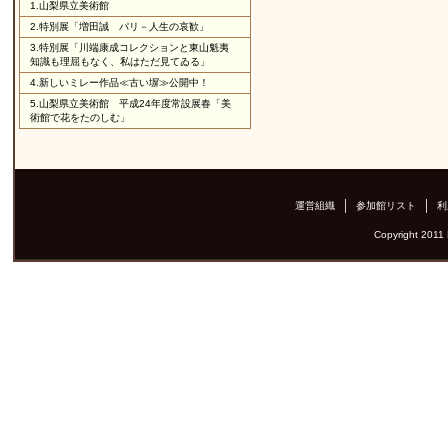
1.
山梨県立美術館
2.
特別展「増田誠 パリ－人生の哀歓」
3.
特別展「川端康成コレクションと東山魁夷
知識も理屈もなく、私はただ見てゐる」
4.
新しいミレー作品≪古い塀≫公開中！
5.
山梨県立美術館 平成24年度常設展春「美
術館で花をたのしむ」
運営組織
参加館リスト
利
Copyright 2011 