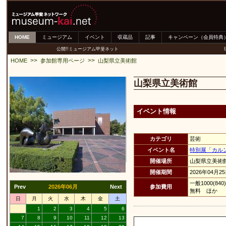
HOME
ミュージアム
イベント
収蔵品
記事
キャンペーン（会員特典
公開!!ミュージアム甲斐ネット
>>
>>
HOME
参加館専用ページ
山梨県立美術館
山梨県立美術館
イベント情報
カテゴリ
芸術
イベント名
特別展「カル
開催場所
山梨県立美術
開催期間
2026年04月2
一般1000(
Prev
2026年06月
Next
参加費用
無料 ほか
日
月
火
水
木
金
土
1
2
3
4
5
6
7
8
9
10
11
12
13