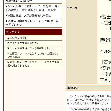
■臨時休館のお知らせ
「山
■シンボル展「『木喰上人作 木彫佛』-身延
アクセス
の木喰さん、世に出るその最初‐」開催中
■秋期企画展 文字が語る古代甲斐国
○富
■ 夏休み自由研究プロジェクト 7/18(月・祝)
・富
合同プレゼン
「山
ランキング
1.
山梨県立博物館
博物
2.
生きたクニマス稚魚の展示
3.
クニマス展来場１万人を突破しました！
○ J
4.
企画展「クニマスは生きていた－山梨おさか
な発見物語－」
【高
5.
週末仕掛人ヤマナシプロデュースでクニマス
展が紹介されました！
○高
（側
下さ
施設紹介
これからの山梨を心豊かで希望に満ち
た、グローバル化が進む今日において
そうした考えのもとに整備されました
子どもから高齢者までが世代を超えて