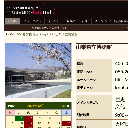
HOME
ミュージアム
イベント
収蔵品
記事
キャンペーン（会員特典
公開!!ミュージアム甲斐ネット
>>
>>
HOME
参加館専用ページ
山梨県立博物館
山梨県立博物館
406
住所
055-2
電話・FAX
http:
ホームページ
kenha
電子メール
歴史
メインカテゴリ
文化
Prev
2025年12月
Next
日
月
火
水
木
金
土
9:0
開館時間
1
2
3
4
5
6
火曜
7
8
9
10
11
12
13
休館日