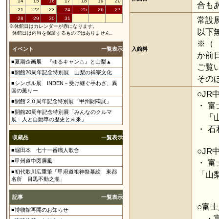
14
15
16
17
18
19
20
合も
21
22
23
24
25
26
27
常設展
28
29
30
31
※休館日はカレンダーが赤になります。
以下
休館日は内容を保証するものではありません。
※（
イベント
一覧表示
入館料
か前
■夏期企画展 『ゆるキャン△』と山梨▲
ご覧
■開館20周年記念特別展 山梨の禅宗文化
その
■シンボル展 INDEN－受け継ぐ手わざ、異
国の薫りー
○J
■開館２０周年記念特別展「甲州財閥展」
・ 
■開館20周年記念特別展「みんなのクルマ
「山
展 人と自動車の歴史と未来」
・ 
収蔵品
一覧表示
○JR
■堀田本 七十一番職人歌合
■甲州道中図屏風
・ 
■初代歌川広重筆「甲府道祖神祭幕絵 東都
「山
名所 目黒不動之瀧」
記事
一覧表示
○富
■博物館再開のお知らせ
・富