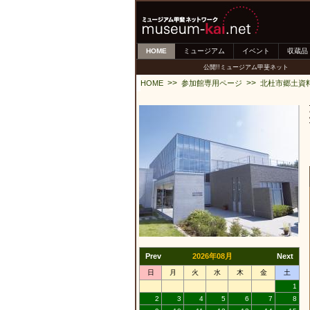
HOME
ミュージアム
イベント
収蔵品
公開!!ミュージアム甲斐ネット
>>
>>
HOME
参加館専用ページ
北杜市郷土資
Prev
2026年08月
Next
日
月
火
水
木
金
土
1
2
3
4
5
6
7
8