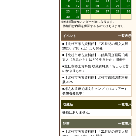
9
10
11
12
13
14
15
16
17
18
19
20
21
22
23
24
25
26
27
28
29
30
31
※休館日はカレンダーが赤になります。
休館日は内容を保証するものではありません。
イベント
一覧表示
■【北杜市考古資料館】「21世紀の縄文人展
2026」7/18（土）より開催
■【北杜市考古資料館】３館共同企画展「縄
文人（きみたち）はどう生きたか」開催中
■北杜市郷土資料館 収蔵資料展『ちょっと昔
のかぶりもの』
■【北杜市考古資料館】北杜市遺跡調査速報
展2025
■梅之木遺跡で縄文キャンプ（バスツアー）
参加者募集中！
収蔵品
一覧表示
登録はありません。
記事
一覧表示
■【北杜市考古資料館】「21世紀の縄文人展