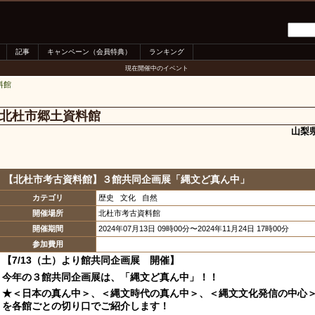
記事
キャンペーン（会員特典）
ランキング
現在開催中のイベント
料館
北杜市郷土資料館
山梨
【北杜市考古資料館】３館共同企画展「縄文ど真ん中」
カテゴリ
歴史 文化 自然
開催場所
北杜市考古資料館
開催期間
2024年07月13日 09時00分〜2024年11月24日 17時00分
参加費用
【7/13（土）より館共同企画展 開催
】
今年の３館共同企画展は、「縄文ど真ん中」！！
★＜日本の真ん中＞、＜縄文時代の真ん中＞、＜縄文文化発信の中心
を各館ごとの切り口でご紹介します！