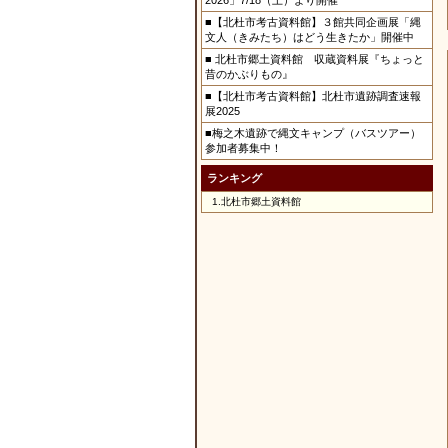
2026」7/18（土）より開催
■【北杜市考古資料館】３館共同企画展「縄
文人（きみたち）はどう生きたか」開催中
■ 北杜市郷土資料館 収蔵資料展『ちょっと
昔のかぶりもの』
■【北杜市考古資料館】北杜市遺跡調査速報
展2025
■梅之木遺跡で縄文キャンプ（バスツアー）
参加者募集中！
ランキング
1.
北杜市郷土資料館