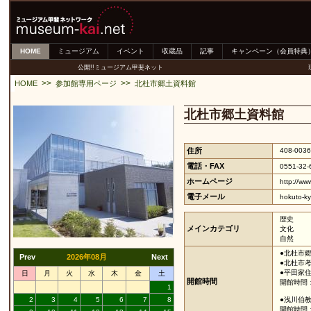
HOME
ミュージアム
イベント
収蔵品
記事
キャンペーン（会員特典
公開!!ミュージアム甲斐ネット
>>
>>
HOME
参加館専用ページ
北杜市郷土資料館
北杜市郷土資料館
住所
408-00
電話・FAX
0551-32-
ホームページ
http://ww
電子メール
hokuto-k
歴史
メインカテゴリ
文化
自然
●北杜市
Prev
2026年08月
Next
●北杜市
●平田家
日
月
火
水
木
金
土
開館時間
開館時間：
1
2
3
4
5
6
7
8
●浅川伯
開館時間：