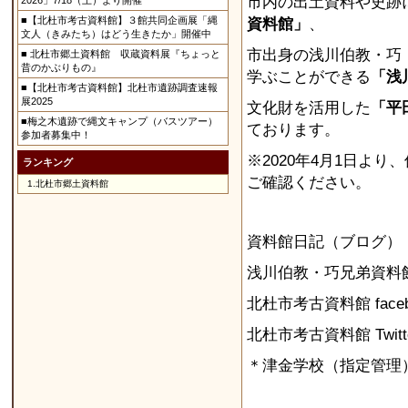
市内の出土資料や史跡
2026」7/18（土）より開催
■【北杜市考古資料館】３館共同企画展「縄
資料館」
、
文人（きみたち）はどう生きたか」開催中
市出身の浅川伯教・巧
■ 北杜市郷土資料館 収蔵資料展『ちょっと
昔のかぶりもの』
学ぶことができる
「浅
■【北杜市考古資料館】北杜市遺跡調査速報
展2025
文化財を活用した
「平
■梅之木遺跡で縄文キャンプ（バスツアー）
ております。
参加者募集中！
※2020年4月1日よ
ランキング
ご確認ください。
1.
北杜市郷土資料館
資料館日記（ブログ）
浅川伯教・巧兄弟資料
北杜市考古資料館 fac
北杜市考古資料館 Tw
＊津金学校（指定管理