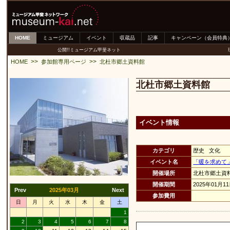
HOME
ミュージアム
イベント
収蔵品
記事
キャンペーン（会員特典
公開!!ミュージアム甲斐ネット
>>
>>
HOME
参加館専用ページ
北杜市郷土資料館
北杜市郷土資料館
イベント情報
カテゴリ
歴史 文化
イベント名
「暖を求めて
開催場所
北杜市郷土資
開催期間
2025年01月1
Prev
2025年03月
Next
参加費用
日
月
火
水
木
金
土
1
2
3
4
5
6
7
8