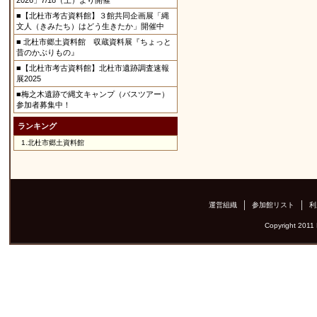
2026」7/18（土）より開催
■【北杜市考古資料館】３館共同企画展「縄
文人（きみたち）はどう生きたか」開催中
■ 北杜市郷土資料館 収蔵資料展『ちょっと
昔のかぶりもの』
■【北杜市考古資料館】北杜市遺跡調査速報
展2025
■梅之木遺跡で縄文キャンプ（バスツアー）
参加者募集中！
ランキング
1.
北杜市郷土資料館
運営組織
参加館リスト
利
Copyright 2011 