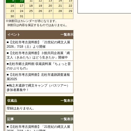
9
10
11
12
13
14
15
16
17
18
19
20
21
22
23
24
25
26
27
28
29
30
31
※休館日はカレンダーが赤になります。
休館日は内容を保証するものではありません。
イベント
一覧表示
■【北杜市考古資料館】「21世紀の縄文人展
2026」7/18（土）より開催
■【北杜市考古資料館】３館共同企画展「縄
文人（きみたち）はどう生きたか」開催中
■北杜市郷土資料館 収蔵資料展『ちょっと昔
のかぶりもの』
■【北杜市考古資料館】北杜市遺跡調査速報
展2025
■梅之木遺跡で縄文キャンプ（バスツアー）
参加者募集中！
収蔵品
一覧表示
登録はありません。
記事
一覧表示
■【北杜市考古資料館】「21世紀の縄文人展