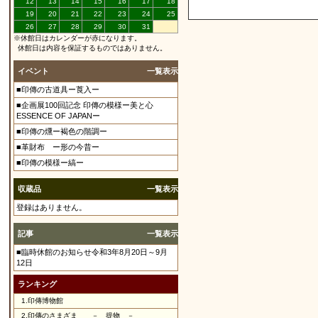
12
13
14
15
16
17
18
19
20
21
22
23
24
25
26
27
28
29
30
31
※休館日はカレンダーが赤になります。
休館日は内容を保証するものではありません。
イベント
一覧表示
■印傳の古道具ー莨入ー
■企画展100回記念 印傳の模様ー美と心
ESSENCE OF JAPANー
■印傳の燻ー褐色の階調ー
■革財布 ー形の今昔ー
■印傳の模様ー縞ー
収蔵品
一覧表示
登録はありません。
記事
一覧表示
■臨時休館のお知らせ令和3年8月20日～9月
12日
ランキング
1.
印傳博物館
2.
印傳のさまざま － 提物 －