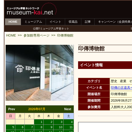
HOME
ミュージアム
イベント
収蔵品
記事
キャンペーン（会員特典
公開!!ミュージアム甲斐ネット
>>
>>
HOME
参加館専用ページ
印傳博物館
印傳博物館
イベント情報
カテゴリ
歴史 産業 
イベント名
印傳の古道具
開催場所
印傳博物館
開催期間
2026年06月2
参加費用
入館料大人200
Prev
2026年07月
Next
日
月
火
水
木
金
土
1
2
3
4
5
6
7
8
9
10
11