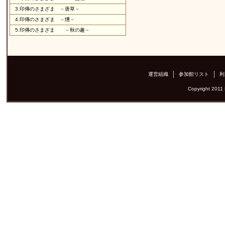
3.
印傳のさまざま －唐草－
4.
印傳のさまざま －燻－
5.
印傳のさまざま －秋の趣－
運営組織
参加館リスト
利
Copyright 2011 