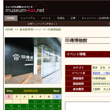
HOME
ミュージアム
イベント
収蔵品
記事
キャンペーン（会員特典
公開!!ミュージアム甲斐ネット
>>
>>
HOME
参加館専用ページ
印傳博物館
印傳博物館
イベント情報
カテゴリ
歴史 文化 
イベント名
革財布 ー形
開催場所
印傳博物館
開催期間
2025年09月1
参加費用
入館料 大人2
Prev
2025年10月
Next
日
月
火
水
木
金
土
1
2
3
4
5
6
7
8
9
10
11