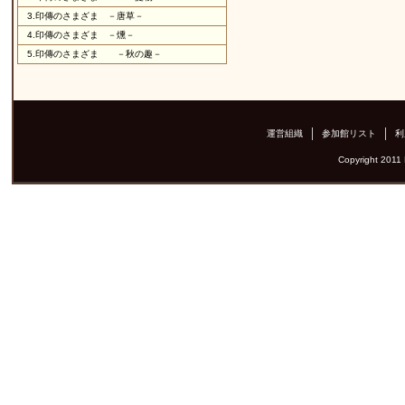
3.
印傳のさまざま －唐草－
4.
印傳のさまざま －燻－
5.
印傳のさまざま －秋の趣－
運営組織
参加館リスト
利
Copyright 2011 