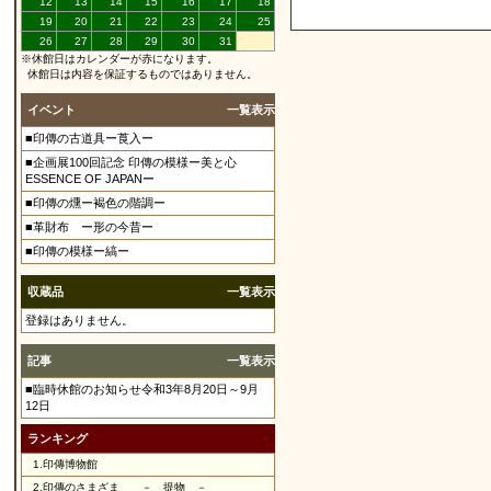
12
13
14
15
16
17
18
19
20
21
22
23
24
25
26
27
28
29
30
31
※休館日はカレンダーが赤になります。
休館日は内容を保証するものではありません。
イベント
一覧表示
■印傳の古道具ー莨入ー
■企画展100回記念 印傳の模様ー美と心
ESSENCE OF JAPANー
■印傳の燻ー褐色の階調ー
■革財布 ー形の今昔ー
■印傳の模様ー縞ー
収蔵品
一覧表示
登録はありません。
記事
一覧表示
■臨時休館のお知らせ令和3年8月20日～9月
12日
ランキング
1.
印傳博物館
2.
印傳のさまざま － 提物 －