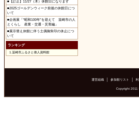
■【訂正】11/27（木）休館日になります
■2025ゴールデンウィーク前後の休館日につ
いて
■企画展「“昭和100年”を迎えて 韮崎市の人
とくらし 産業・交通・災害編」
■展示替え休館に伴う土偶御朱印の休止につ
いて
ランキング
1.
韮崎市ふるさと偉人資料館
運営組織
参加館リスト
利
Copyright 2011 