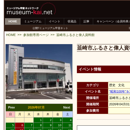
HOME
ミュージアム
イベント
収蔵品
記事
キャンペーン（会員特典
公開!!ミュージアム甲斐ネット
>>
>>
HOME
参加館専用ページ
韮崎市ふるさと偉人資料館
韮崎市ふるさと偉人資
イベント情報
カテゴリ
歴史 文化
イベント名
“昭和100年
開催場所
韮崎市ふるさ
開催期間
2026年04月0
Prev
2026年07月
Next
参加費用
日
月
火
水
木
金
土
1
2
3
4
5
6
7
8
9
10
11