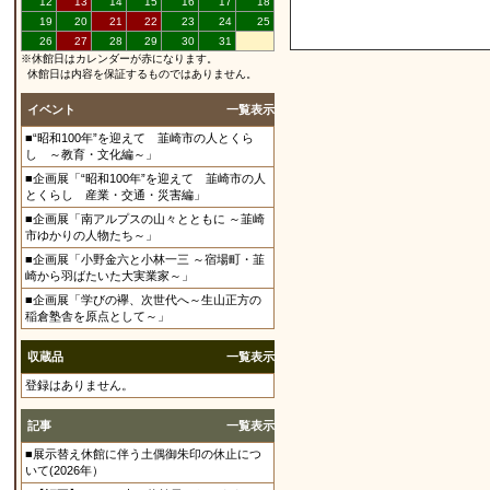
12
13
14
15
16
17
18
19
20
21
22
23
24
25
26
27
28
29
30
31
※休館日はカレンダーが赤になります。
休館日は内容を保証するものではありません。
イベント
一覧表示
■“昭和100年”を迎えて 韮崎市の人とくら
し ～教育・文化編～」
■企画展「“昭和100年”を迎えて 韮崎市の人
とくらし 産業・交通・災害編」
■企画展「南アルプスの山々とともに ～韮崎
市ゆかりの人物たち～」
■企画展「小野金六と小林一三 ～宿場町・韮
崎から羽ばたいた大実業家～」
■企画展「学びの襷、次世代へ～生山正方の
稲倉塾舎を原点として～」
収蔵品
一覧表示
登録はありません。
記事
一覧表示
■展示替え休館に伴う土偶御朱印の休止につ
いて(2026年）