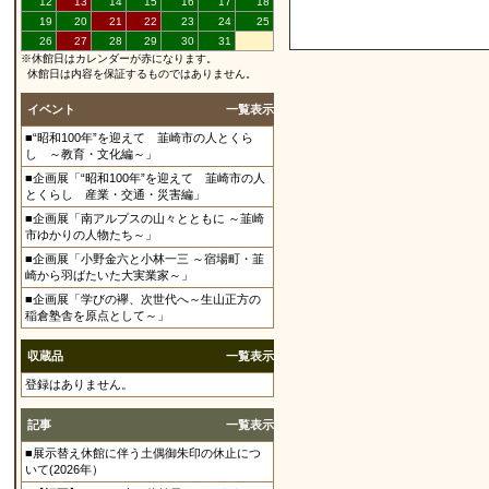
12
13
14
15
16
17
18
19
20
21
22
23
24
25
26
27
28
29
30
31
※休館日はカレンダーが赤になります。
休館日は内容を保証するものではありません。
イベント
一覧表示
■“昭和100年”を迎えて 韮崎市の人とくら
し ～教育・文化編～」
■企画展「“昭和100年”を迎えて 韮崎市の人
とくらし 産業・交通・災害編」
■企画展「南アルプスの山々とともに ～韮崎
市ゆかりの人物たち～」
■企画展「小野金六と小林一三 ～宿場町・韮
崎から羽ばたいた大実業家～」
■企画展「学びの襷、次世代へ～生山正方の
稲倉塾舎を原点として～」
収蔵品
一覧表示
登録はありません。
記事
一覧表示
■展示替え休館に伴う土偶御朱印の休止につ
いて(2026年）