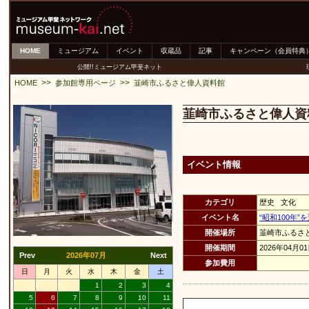
HOME
ミュージアム
イベント
収蔵品
記事
キャンペーン（会員特典
公開!!ミュージアム甲斐ネット
>>
>>
HOME
参加館専用ページ
韮崎市ふるさと偉人資料館
韮崎市ふるさと偉人資
イベント情報
カテゴリ
歴史 文化
イベント名
“昭和100年
開催場所
韮崎市ふるさ
開催期間
2026年04月0
Prev
2026年07月
Next
参加費用
日
月
火
水
木
金
土
1
2
3
4
5
6
7
8
9
10
11