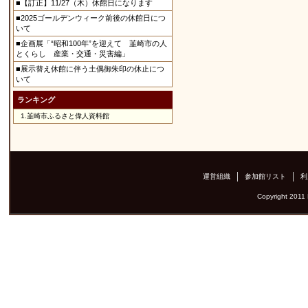
■【訂正】11/27（木）休館日になります
■2025ゴールデンウィーク前後の休館日につ
いて
■企画展「“昭和100年”を迎えて 韮崎市の人
とくらし 産業・交通・災害編」
■展示替え休館に伴う土偶御朱印の休止につ
いて
ランキング
1.
韮崎市ふるさと偉人資料館
運営組織
参加館リスト
利
Copyright 2011 