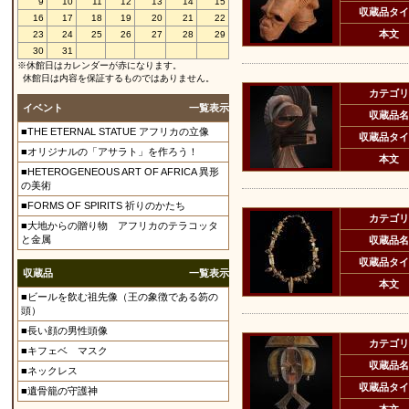
9
10
11
12
13
14
15
収蔵品タイ
16
17
18
19
20
21
22
本文
23
24
25
26
27
28
29
30
31
※休館日はカレンダーが赤になります。
休館日は内容を保証するものではありません。
カテゴリ
イベント
一覧表示
収蔵品名
■THE ETERNAL STATUE アフリカの立像
収蔵品タイ
■オリジナルの「アサラト」を作ろう！
本文
■HETEROGENEOUS ART OF AFRICA 異形
の美術
■FORMS OF SPIRITS 祈りのかたち
カテゴリ
■大地からの贈り物 アフリカのテラコッタ
と金属
収蔵品名
収蔵品タイ
収蔵品
一覧表示
本文
■ビールを飲む祖先像（王の象徴である笏の
頭）
■長い顔の男性頭像
カテゴリ
■キフェベ マスク
収蔵品名
■ネックレス
収蔵品タイ
■遺骨籠の守護神