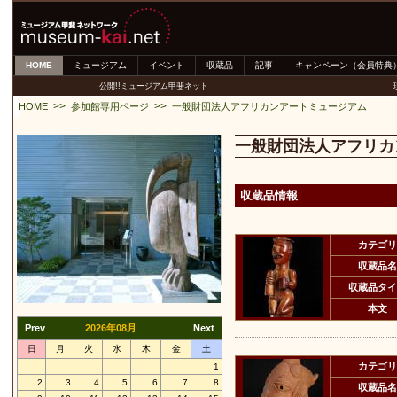
HOME
ミュージアム
イベント
収蔵品
記事
キャンペーン（会員特典
公開!!ミュージアム甲斐ネット
>>
>>
HOME
参加館専用ページ
一般財団法人アフリカンアートミュージアム
一般財団法人アフリカ
収蔵品情報
カテゴリ
収蔵品名
収蔵品タイ
本文
Prev
2026年08月
Next
日
月
火
水
木
金
土
カテゴリ
1
2
3
4
5
6
7
8
収蔵品名