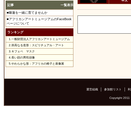
本文
記事
一覧表示
■睡蓮を一緒に育てませんか
■アフリカンアートミュージアムのFaceBook
ページについて
ランキング
1.
一般財団法人アフリカンアートミュージアム
2.
崇高なる造形：スピリチュアル・アート
3.
キフェベ マスク
4.
長い顔の男性頭像
5.
やわらかな形：アフリカの椅子と座像展
運営組織
参加館リスト
利
Copyright 2011 