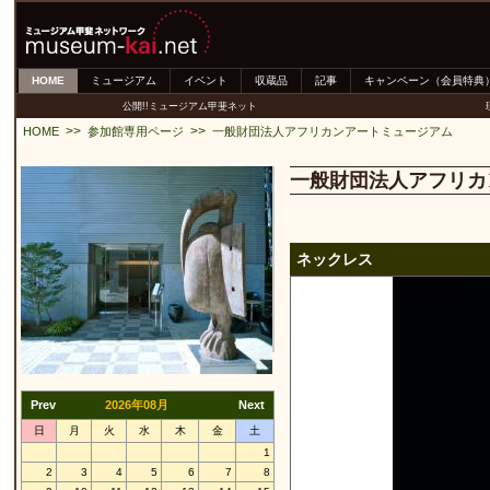
HOME
ミュージアム
イベント
収蔵品
記事
キャンペーン（会員特典
公開!!ミュージアム甲斐ネット
>>
>>
HOME
参加館専用ページ
一般財団法人アフリカンアートミュージアム
一般財団法人アフリカ
ネックレス
Prev
2026年08月
Next
日
月
火
水
木
金
土
1
2
3
4
5
6
7
8