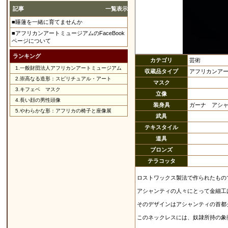
記事
一覧表示
■睡蓮を一緒に育てませんか
■アフリカンアートミュージアムのFaceBook
ページについて
ランキング
カテゴリ
芸術
1.
一般財団法人アフリカンアートミュージアム
収蔵品タイプ
アフリカンア
2.
崇高なる造形：スピリチュアル・アート
マスク
3.
キフェベ マスク
立像
4.
長い顔の男性頭像
装身具
ガーナ アシ
5.
やわらかな形：アフリカの椅子と座像展
武具
テキスタイル
道具
ブロンズ
テラコッタ
ロストワックス製法で作られたもの
アシャンティの人々にとって金細工
そのデザインはアシャンティの首都
このネックレスには、奴隷所持の象