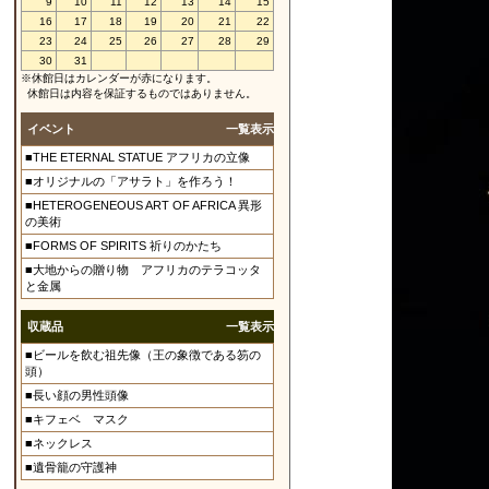
9
10
11
12
13
14
15
16
17
18
19
20
21
22
23
24
25
26
27
28
29
30
31
※休館日はカレンダーが赤になります。
休館日は内容を保証するものではありません。
イベント
一覧表示
■THE ETERNAL STATUE アフリカの立像
■オリジナルの「アサラト」を作ろう！
■HETEROGENEOUS ART OF AFRICA 異形
の美術
■FORMS OF SPIRITS 祈りのかたち
■大地からの贈り物 アフリカのテラコッタ
と金属
収蔵品
一覧表示
■ビールを飲む祖先像（王の象徴である笏の
頭）
■長い顔の男性頭像
■キフェベ マスク
■ネックレス
■遺骨籠の守護神