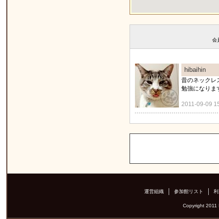
会
hibaihin
昔のネックレ
勉強になります
2011-09-09 1
運営組織
参加館リスト
利
Copyright 2011 