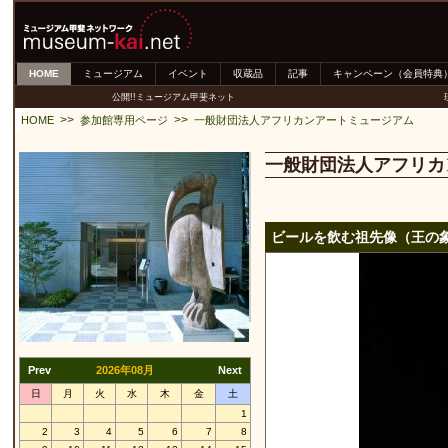
HOME
ミュージアム
イベント
収蔵品
記事
キャンペーン（会員特典
公開!!ミュージアム甲斐ネット
>>
>>
HOME
参加館専用ページ
一般財団法人アフリカンアートミュージアム
一般財団法人アフリカ
ビールを飲む祖先像（王の
Prev
2026年08月
Next
日
月
火
水
木
金
土
1
2
3
4
5
6
7
8