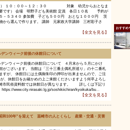
（日） １０：００～１２：３０ 対象 幼児からおとなま
要です） 会場 明野子ども美術館 定員 各日１０名 予約が
５－５３４０ 参加費 子ども５００円 おとな１０００円 茨
物から選んで作ります。 講師 元家政大学講師 三村彩子さ
おすすめ
【全文を見る】
ゴールデンウィーク前後の休館日について
ールデンウィーク前後の休館日について ４月末から５月にかけ
館がございます。 当館は「三十三番土偶札所巡り」の十二番札
ますが、 休館日には土偶御朱印の押印が出来ませんので、ご注
すが、休館日をお確かめの上ご来館くださいますよう何卒よろし
韮崎市民俗資料館では休館日が異なります。 詳しくは下記リ
ity.nirasaki.lg.jp/soshikiichiran/kyoikuka/bu...
【全文を見る】
“昭和100年”を迎えて 韮崎市の人とくらし 産業・交通・災害