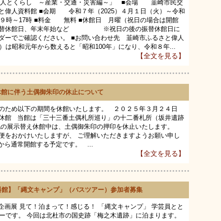
市の人とくらし ～産業・交通・災害編～」 ■会場 韮崎市民交
と偉人資料館 ■会期 令和７年（2025）４月１日（火）～令和
 ９時～17時 ■料金 無料 ■休館日 月曜（祝日の場合は開館
の振替休館日、年末年始など ※祝日の後の振替休館日に
ダーでご確認ください。 ■お問い合わせ先 韮崎市ふるさと偉人
2025）は昭和元年から数えると「昭和100年」になり、令和８年...
【全文を見る】
え休館に伴う土偶御朱印の休止について
のため以下の期間を休館いたします。 ２０２５年３月２４日
休館 当館は「三十三番土偶札所巡り」の十二番札所（坂井遺跡
記の展示替え休館中は、土偶御朱印の押印を休止いたします。
便をおかけいたしますが、 ご理解いただきますようお願い申し
ら通常開館する予定です。 ...
【全文を見る】
料館】「縄文キャンプ」（バスツアー）参加者募集
同企画展 見て！泊まって！感じる！ 「縄文キャンプ」 学芸員とと
アーです。 今回は北杜市の国史跡「梅之木遺跡」に泊まります。