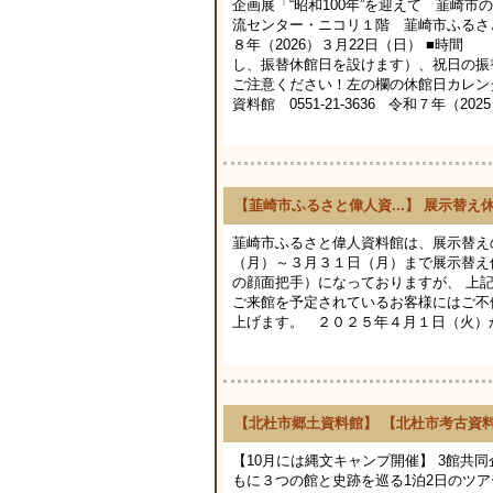
企画展「“昭和100年”を迎えて 韮崎
流センター・ニコリ１階 韮崎市ふるさ
８年（2026）３月22日（日） ■時間
し、振替休館日を設けます）、祝日
ご注意ください！左の欄の休館日カレン
資料館 0551-21-3636 令和７年（
【韮崎市ふるさと偉人資...】 展示替
韮崎市ふるさと偉人資料館は、展示替え
（月）～３月３１日（月）まで展示替え
の顔面把手）になっておりますが、 上
ご来館を予定されているお客様にはご不
上げます。 ２０２５年４月１日（火）か
【北杜市郷土資料館】 【北杜市考古資
【10月には縄文キャンプ開催】 3館共
もに３つの館と史跡を巡る1泊2日のツ