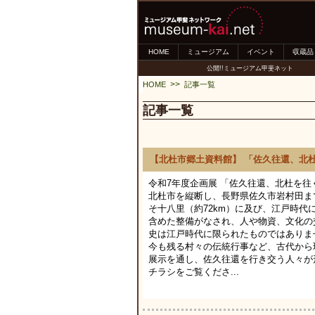
HOME
ミュージアム
イベント
収蔵品
公開!!ミュージアム甲斐ネット
>>
HOME
記事一覧
記事一覧
【北杜市郷土資料館】 「佐久往還、北
令和7年度企画展 「佐久往還、北杜を
北杜市を縦断し、長野県佐久市岩村田ま
そ十八里（約72km）に及び、江戸時
含めた整備がなされ、人や物資、文化の
史は江戸時代に限られたものではありま
今も残る村々の伝統行事など、古代から
展示を通し、佐久往還を行き交う人々が
チラシをご覧くださ...