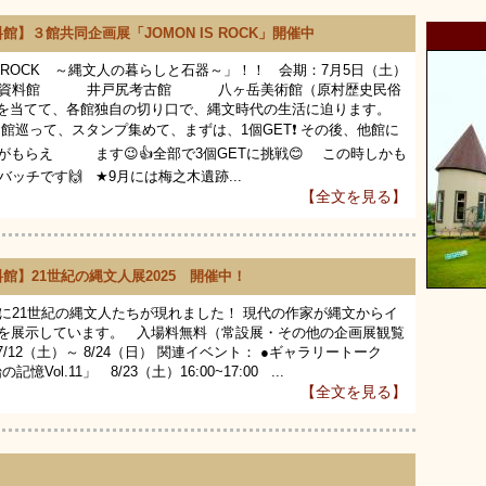
】３館共同企画展「JOMON IS ROCK」開催中
S ROCK ～縄文人の暮らしと石器～」！！ 会期：7月5日（土）
市考古資料館 井戸尻考古館 八ヶ岳美術館（原村歴史民俗
を当てて、各館独自の切り口で、縄文時代の生活に迫ります。
巡って、スタンプ集めて、まずは、1個GET❗️ その後、他館に
がもらえ ます😉👍全部で3個GETに挑戦😊 この時しかも
ッチです🙌 ★9月には梅之木遺跡...
【全文を見る】
館】21世紀の縄文人展2025 開催中！
に21世紀の縄文人たちが現れました！ 現代の作家が縄文からイ
を展示しています。 入場料無料（常設展・その他の企画展観覧
12（土）～ 8/24（日） 関連イベント： ●ギャラリートーク
Vol.11」 8/23（土）16:00~17:00 ...
【全文を見る】