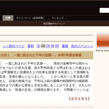
記事
キャンペーン（会員特典）
ランキング
現在開催中のイベント
＜＜前のページ
最初
[1]
[2]
[3]
[4]
[5]
最後
次のページ＞＞
Ads by Goo
杜を往く ～道に刻まれた千年の足跡～」令和7年度企画展
往く ～道に刻まれた千年の足跡～」 現在の韮崎市中心部から
でをつないだ佐久往還。佐久甲州街道とも呼ばれるこの道はおよ
代には甲斐峡北と信濃佐久との往来を促進する街道として宿場町を
交流・交易が盛んとなりました。 しかし佐久へと至る道の歴
せん。沿道の地域では、千年以上前の遺構や戦国時代の城砦跡、
現代までの豊かな歴史と文化を感じることができます。それらの
形成した「街道の文化」の様相を探ります。 ※関連イベントは
【全文を見る】