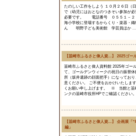
たのしい工作をしよう １０月２６日
で（幼児にはおとなのつきそい参加が必
必要です。 電話番号 ０５５１－２
海小学校に登場するからくり・楽器・織
ん 明野子ども美術館 学芸員ほか ...
【韮崎市ふるさと偉人資...】 2025
韮崎市ふるさと偉人資料館 2025年ゴ
て、ゴールデンウィークの祝日の振替休
所（坂井遺跡の顔面把手）になっており
意ください。 ご不便をおかけいたしま
くお願い申し上げます。 ※ 当館と
ンクの韮崎市役所HPでご確認ください。 https://www.c
【韮崎市ふるさと偉人資...】 企画展「
編」