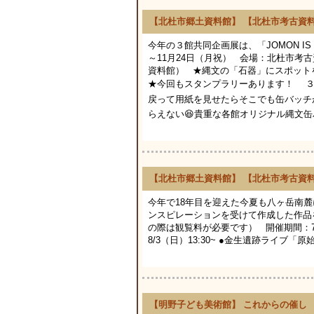
【北杜市郷土資料館】 【北杜市考古資料館
今年の３館共同企画展は、「JOMON I
～11月24日（月祝） 会場：北杜
資料館） ★縄文の「石器」にスポット
★今回もスタンプラリーあります！ ３館
戻って用紙を見せたらそこでも缶バッチ
らえない😆貴重な各館オリジナル縄文缶バ
【北杜市郷土資料館】 【北杜市考古資料
今年で18年目を迎えた今夏も八ヶ岳南麓
ンスピレーションを受けて作成した作品
の際は観覧料が必要です） 開催期間：7/
8/3（日）13:30~ ●金生遺跡ライブ「原始の記憶
【明野子ども美術館】 これからの催し