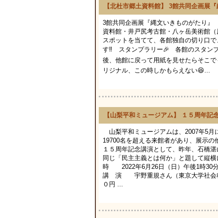
【北杜市郷土資料館】 3館共同企画展
3館共同企画展『縄文いきものがたり』 
資料館・井戸尻考古館・八ヶ岳美術館（原
スポットを当てて、各館独自の切り口で、縄
す‼️ スタンプラリー🎉 各館のスタンプ
後、他館に戻って用紙を見せたらそこでも
リジナル、この時しかもらえない😆...
【山梨平和ミュージアム】 １５周年記
山梨平和ミュージアムは、2007年5月
19700名を超える来館者があり、展示
１５周年記念講演として、昨年、石橋湛
同じ「民主主義とは何か」と題して縦横
時 2022年6月26日（日）午後1時
講 演 宇野重規さん（東京大学社
０円 ...