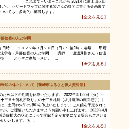
れから 2021年に富士山火山
ました。 ハザードマップに関する皆さんの疑問に答える企画展で
いても、多角的に解説します。 ...
【全文を見る】
芦部信喜の人と学問
内 日時 ２０２２年３月２０日（日）午後2時～ 会場 甲府
憲法学者・芦部信喜の人と学問 講師 渡辺秀樹さん（信濃
 どうぞご参加下さい。 ...
【全文を見る】
御朱印の休止について【韮崎市ふるさと偉人資料館】
ため以下の期間を休館いたします。 2022年3月22日（火）～
「三十三番土偶札所巡り」の十二番札所（坂井遺跡の顔面把手）に
中は、土偶御朱印の押印を休止いたします。 ご来館を予定されて
が、ご理解いただきますようお願い申し上げます。 2022年4月
 感染症拡大の状況によって開館予定が変更になる場合もございま
いたします。あ ...
【全文を見る】