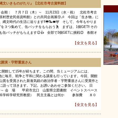
『縄文いきものがたり』【北杜市考古資料館】
会期： ７月７日（木）～ 11月23日（水・祝） 北杜市考古
村歴史民俗資料館）との共同企画展😚🎶 今回は「生き物」に
文時代の生活に迫ります‼️🐸🐍🐗🦌 そして、今年もやりま
を３つ集めて、缶バッチをもらおう🕺 まずは、1個GET❗️ その
缶バッチがもらえます😉👍 全部で3個GETに挑戦😊 各館オ
【全文を見る】
念講演・宇野重規さん
に開館して15年が経ちます。この間、当ミュージアムには、
の他に毎月、戦争と平和に関わる講座も行っています。今回、開館
山賞を受賞された新進気鋭の政治学者・宇野重規さんに受賞作と
に語って頂きます。下記。お誘いあわせご参加ください。 日
30分～ 会 場 甲府市北口 山梨県立図書館 イベントスペース
会科学科学研究所教授） 民主主義とは何か 参加費 ８０
【全文を見る】