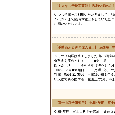
【やまなし伝統工芸館】 臨時休館のお
いつも当館をご利用いただきまして、誠に
26（木）まで臨時休館とさせていただ
お願いいたします。 ...
【韮崎市ふるさと偉人資...】 企画展
※この企画展は終了しました 第13回企
倉塾舎を原点として～」 ■会 場 
館 ■会 期 令和４年（2022）４
９時～17時 ■休館日 月曜、祝日の
料館 0551-21-3636 当館は令
い人物である国学者・生山正方(おいやま・
【富士山科学研究所】 令和4年度 富
令和4年度 富士山科学研究所 企画展2