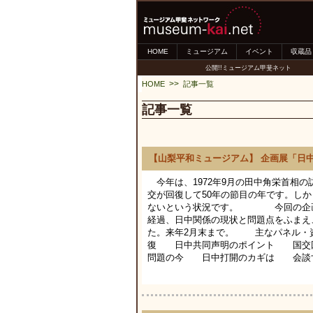
HOME
ミュージアム
イベント
収蔵品
公開!!ミュージアム甲斐ネット
>>
HOME
記事一覧
記事一覧
【山梨平和ミュージアム】 企画展「日中
今年は、1972年9月の田中角栄首相
交が回復して50年の節目の年です。し
ないという状況です。 今回の企画展
経過、日中関係の現状と問題点をふまえ
た。来年2月末まで。 主なパネル・
復 日中共同声明のポイント 国交回
問題の今 日中打開のカギは 会談す