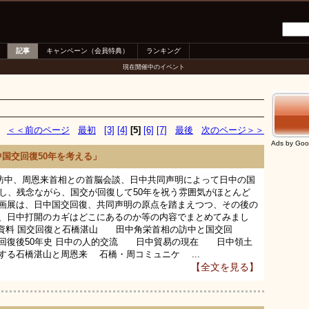
記事
キャンペーン（会員特典）
ランキング
現在開催中のイベント
＜＜前のページ
最初
[3]
[4]
[5]
[6]
[7]
最後
次のページ＞＞
Ads by Goo
国交回復50年を考える」
の訪中、周恩来首相との首脳会談、日中共同声明によって日中の国
かし、残念ながら、国交が回復して50年を祝う雰囲気がほとんど
は、日中国交回復、共同声明の原点を踏まえつつ、その後の
、日中打開のカギはどこにあるのか等の内容でまとめてみまし
資料 国交回復と石橋湛山 田中角栄首相の訪中と国交回
復後50年史 日中の人的交流 日中貿易の現在 日中領土
る石橋湛山と周恩来 石橋・周コミュニケ ...
【全文を見る】