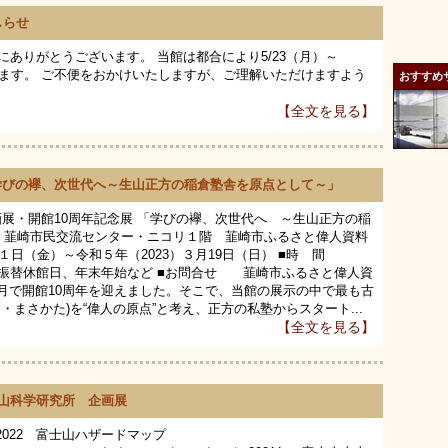
しらせ
ありがとうございます。 当館は都合により5/23（月）～
きます。 ご不便をおかけいたしますが、ご理解いただけますよう
おすすめ
【全文を見る】
「学びの襷、次世代へ～生山正方の稲倉塾舎を原点として～」
画展・開館10周年記念展 「学びの襷、次世代へ ～生山正方の稲
韮崎市民交流センター・ニコリ１階 韮崎市ふるさと偉人資料
月１日（金）～令和５年（2023）３月19日（日） ■時 間
振替休館日、年末年始など ■お問合せ 韮崎市ふるさと偉人資
和３年９月で開館10周年を迎えました。そこで、当館の展示の中で最も古
まさかた)を“偉人の原点”と考え、正方の私塾からスタート...
【全文を見る】
士山科学研究所 企画展
022 富士山ハザードマップ