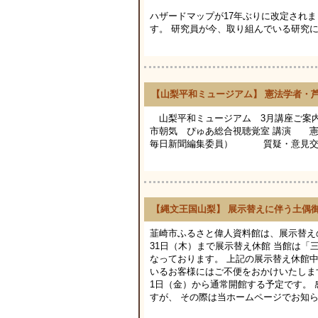
これまで～いま～こ
ハザードマップが17年ぶりに改定され
す。 研究員が今、取り組んでいる研究につ
【山梨平和ミュージアム】 憲法学者・
山梨平和ミュージアム 3月講座ご案
市朝気 ぴゅあ総合視聴覚室 講演 
毎日新聞編集委員） 質疑・意見交換
【縄文王国山梨】 展示替えに伴う土偶
韮崎市ふるさと偉人資料館は、展示替えの
31日（木）まで展示替え休館 当館は
なっております。 上記の展示替え休館
いるお客様にはご不便をおかけいたします
1日（金）から通常開館する予定です。
すが、 その際は当ホームページでお知らせ