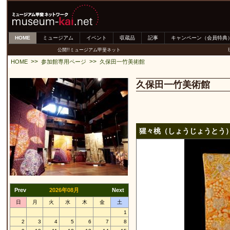
HOME
ミュージアム
イベント
収蔵品
記事
キャンペーン（会員特典
公開!!ミュージアム甲斐ネット
>>
>>
HOME
参加館専用ページ
久保田一竹美術館
久保田一竹美術館
猩々桃（しょうじょうとう
Prev
2026年08月
Next
日
月
火
水
木
金
土
1
2
3
4
5
6
7
8