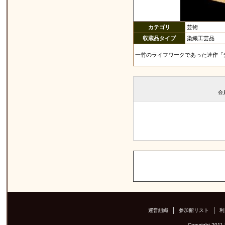
カテゴリ
芸術
収蔵品タイプ
染織工芸品
一竹のライフワークであった連作「
会
運営組織
参加館リスト
利
Copyright 2011 