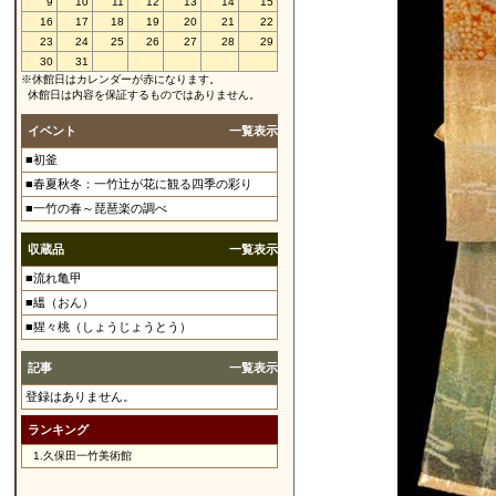
9
10
11
12
13
14
15
16
17
18
19
20
21
22
23
24
25
26
27
28
29
30
31
※休館日はカレンダーが赤になります。
休館日は内容を保証するものではありません。
イベント
一覧表示
■初釜
■春夏秋冬：一竹辻が花に観る四季の彩り
■一竹の春～琵琶楽の調べ
収蔵品
一覧表示
■流れ亀甲
■縕（おん）
■猩々桃（しょうじょうとう）
記事
一覧表示
登録はありません。
ランキング
1.
久保田一竹美術館