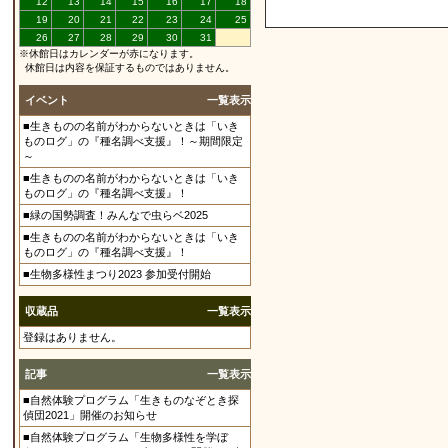
12
13
14
15
16
17
18
19
20
21
22
23
24
25
26
27
28
29
30
31
※休館日はカレンダーが赤になります。
休館日は内容を保証するものではありません。
イベント
一覧表示
■生きものの名前がわからないときは「いき
ものログ」の『種名調べ支援』！～期間限定
～
■生きものの名前がわからないときは「いき
ものログ」の『種名調べ支援』！
■緑の国勢調査！みんなで虫らベ2025
■生きものの名前がわからないときは「いき
ものログ」の『種名調べ支援』！
■生物多様性まつり2023 参加受付開始
収蔵品
一覧表示
登録はありません。
記事
一覧表示
■自然体験プログラム「生きものなぞとき探
偵団2021」開催のお知らせ
■自然体験プログラム「生物多様性を学ぼ