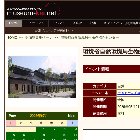
HOME
ミュージアム
イベント
収蔵品
記事
キャンペーン（会員特典
公開!!ミュージアム甲斐ネット
>>
>>
HOME
参加館専用ページ
環境省自然環境局生物多様性センター
環境省自然環境局生物
イベント情報
カテゴリ
自然
イベント名
生きものの名
開催場所
全国
開催期間
2026年05月0
参加費用
無料
Prev
2026年07月
Next
日
月
火
水
木
金
土
1
2
3
4
5
6
7
8
9
10
11