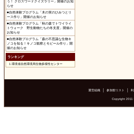
う！ クロスワードクイズラリー」開催のお知
らせ
■自然体験プログラム「木の実のひみつとリ
ース作り」開催のお知らせ
■自然体験プログラム「秋の森でトワイライ
トウォーク 野生動物たちの冬支度」開催の
お知らせ
■自然体験プログラム「森の不思議な生物キ
ノコを知る！キノコ観察とモビール作り」開
催のお知らせ
ランキング
1.
環境省自然環境局生物多様性センター
運営組織
参加館リスト
利
Copyright 2011 