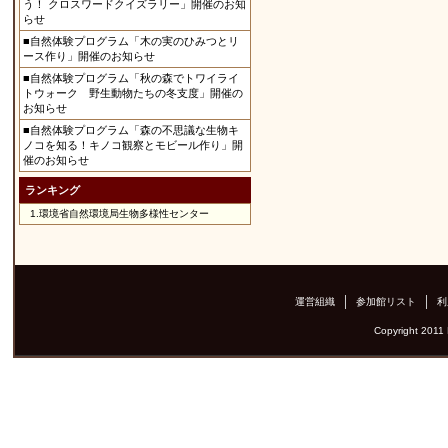
う！ クロスワードクイズラリー」開催のお知
らせ
■自然体験プログラム「木の実のひみつとリ
ース作り」開催のお知らせ
■自然体験プログラム「秋の森でトワイライ
トウォーク 野生動物たちの冬支度」開催の
お知らせ
■自然体験プログラム「森の不思議な生物キ
ノコを知る！キノコ観察とモビール作り」開
催のお知らせ
ランキング
1.
環境省自然環境局生物多様性センター
運営組織
参加館リスト
利
Copyright 2011 