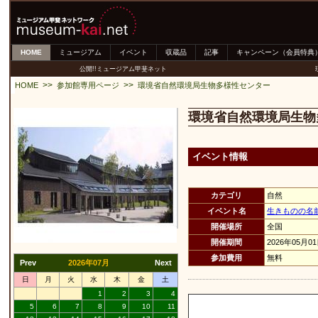
HOME
ミュージアム
イベント
収蔵品
記事
キャンペーン（会員特典
公開!!ミュージアム甲斐ネット
>>
>>
HOME
参加館専用ページ
環境省自然環境局生物多様性センター
環境省自然環境局生物
イベント情報
カテゴリ
自然
イベント名
生きものの名
開催場所
全国
開催期間
2026年05月0
参加費用
無料
Prev
2026年07月
Next
日
月
火
水
木
金
土
1
2
3
4
5
6
7
8
9
10
11