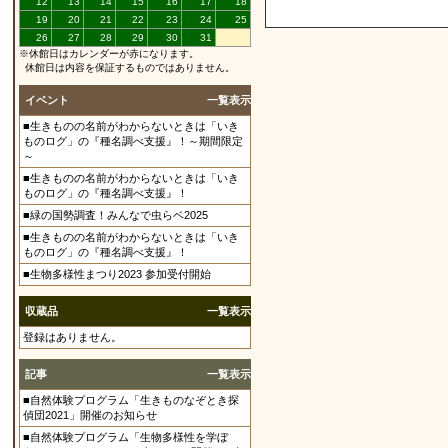
12
13
14
15
16
17
18
19
20
21
22
23
24
25
26
27
28
29
30
31
※休館日はカレンダーが赤になります。
休館日は内容を保証するものではありません。
イベント
一覧表示
■生きものの名前がわからないときは「いき
ものログ」の『種名調べ支援』！～期間限定
～
■生きものの名前がわからないときは「いき
ものログ」の『種名調べ支援』！
■緑の国勢調査！みんなで虫らベ2025
■生きものの名前がわからないときは「いき
ものログ」の『種名調べ支援』！
■生物多様性まつり2023 参加受付開始
収蔵品
一覧表示
登録はありません。
記事
一覧表示
■自然体験プログラム「生きものなぞとき探
偵団2021」開催のお知らせ
■自然体験プログラム「生物多様性を学ぼ