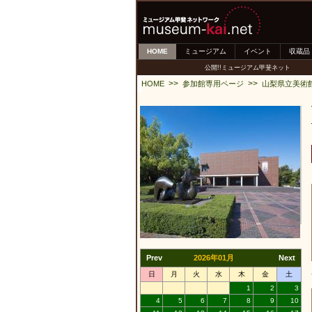
HOME
ミュージアム
イベント
収蔵品
公開!!ミュージアム甲斐ネット
>>
>>
HOME
参加館専用ページ
山梨県立美術
Prev
2026年01月
Next
日
月
火
水
木
金
土
1
2
3
4
5
6
7
8
9
10