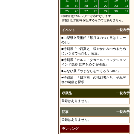
11
12
13
14
15
16
17
18
19
20
21
22
23
24
25
26
27
28
29
30
31
※休館日はカレンダーが赤になります。
休館日は内容を保証するものではありません。
イベント
一覧表示
■山梨県立美術館「毎月３のつく日はミレー
の日」
■特別展「中西夏之 緩やかにみつめるため
にいつまでも佇む、装置」
■特別展「カルン・タカール・コレクション
インド更紗 世界をめぐる物語」
■みなび展「やまなしをつくろう Vol.3」
■特別展 「日本画」の挑戦者たち それぞ
れの葛藤と探求
収蔵品
一覧表示
登録はありません。
記事
一覧表示
登録はありません。
ランキング