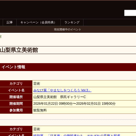
記事
キャンペーン（会員特典）
ランキング
現在開催中のイベント
館
山梨県立美術館
イベント情報
カテゴリ
芸術
イベント名
みなび展「やまなしをつくろう Vol.3」
開催場所
山梨県立美術館 県民ギャラリーC
開催期間
2026年01月22日 09時00分〜2026年02月01日 15時00分
参加費用
観覧無料
カテゴリ
芸術
イベント名
特別展 「日本画」の挑戦者たち それぞれの葛藤と探求