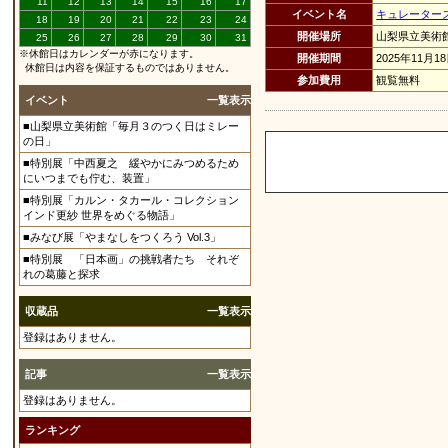
11
12
13
14
15
16
17
イベント名
キュレーター
18
19
20
21
22
23
24
開催場所
山梨県立美術
25
26
27
28
29
30
31
※休館日はカレンダーが赤になります。
開催期間
2025年11月1
休館日は内容を保証するものではありません。
参加費用
観覧無料
イベント
一覧表示
■山梨県立美術館「毎月３のつく日はミレー
の日」
■特別展「中西夏之 緩やかにみつめるため
にいつまでも佇む、装置」
■特別展「カルン・タカール・コレクション
インド更紗 世界をめぐる物語」
■みなび展「やまなしをつくろう Vol.3」
■特別展 「日本画」の挑戦者たち それぞ
れの葛藤と探求
収蔵品
一覧表示
登録はありません。
記事
一覧表示
登録はありません。
ランキング