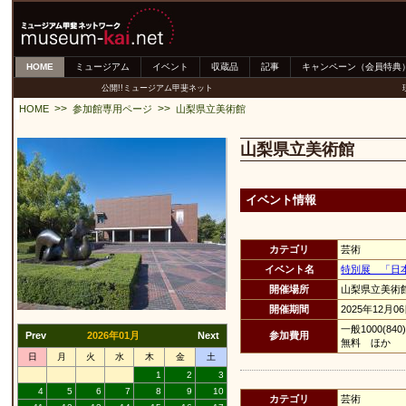
HOME
ミュージアム
イベント
収蔵品
記事
キャンペーン（会員特典
公開!!ミュージアム甲斐ネット
>>
>>
HOME
参加館専用ページ
山梨県立美術館
山梨県立美術館
イベント情報
カテゴリ
芸術
イベント名
特別展 「日
開催場所
山梨県立美術
開催期間
2025年12月0
一般1000(
Prev
2026年01月
Next
参加費用
無料 ほか
日
月
火
水
木
金
土
1
2
3
4
5
6
7
8
9
10
カテゴリ
芸術