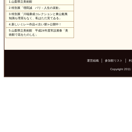
1.
山梨県立美術館
2.
特別展「増田誠 パリ－人生の哀歓」
3.
特別展「川端康成コレクションと東山魁夷
知識も理屈もなく、私はただ見てゐる」
4.
新しいミレー作品≪古い塀≫公開中！
5.
山梨県立美術館 平成24年度常設展春「美
術館で花をたのしむ」
運営組織
参加館リスト
利
Copyright 2011 