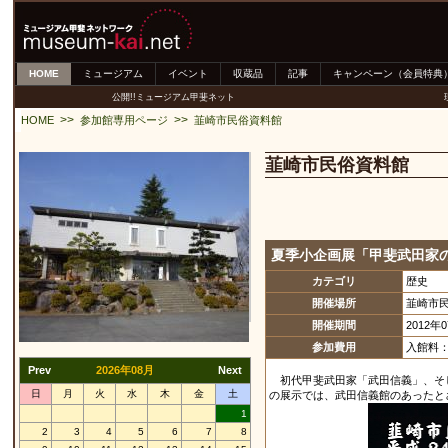
HOME
ミュージアム
イベント
収蔵品
記事
キャンペーン（会員特典
公開!!ミュージアム甲斐ネット
>>
>>
HOME
参加館専用ページ
韮崎市民俗資料館
韮崎市民俗資料館
夏季小企画展「甲斐武田家
カテゴリ
歴史
開催場所
韮崎市
開催期間
2012年
参加費用
入館料
Prev
2026年08月
Next
初代甲斐武田家「武田信義」、そ
日
月
火
水
木
金
土
の展示では、武田信義館のあったと
1
2
3
4
5
6
7
8