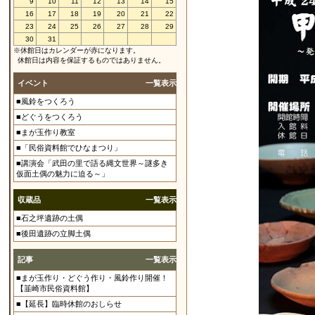
9
10
11
12
13
14
15
16
17
18
19
20
21
22
23
24
25
26
27
28
29
30
31
※休館日はカレンダーが赤になります。
休館日は内容を保証するものではありません。
イベント
一覧表示
■風鈴をつくろう
■どぐうをつくろう
■まが玉作り教室
■「民俗資料館でひなまつり」
■講演会「武田の里で語る縄文世界～謎多き
仮面土偶の魅力に迫る～」
収蔵品
一覧表示
■石之坪遺跡の土偶
■後田遺跡の立脚土偶
記事
一覧表示
■まが玉作り・どぐう作り・風鈴作り開催！
【韮崎市民俗資料館】
■【延長】臨時休館のおしらせ