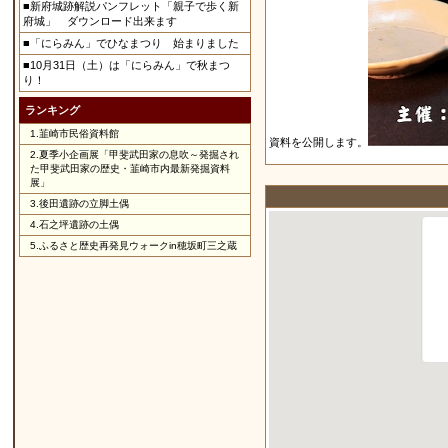
■新府城跡解説パンフレット「親子で歩く新
府城」 ダウンロード出来ます
■「にらみん」でひなまつり 始まりました
■10月31日（土）は「にらみん」で秋まつ
り！
ランキング
1.
韮崎市民俗資料館
資料を公開します。
2.
夏季小企画展「甲斐武田家の息吹～発掘され
た甲斐武田家の歴史・韮崎市内最新発掘資料
展」
3.
後田遺跡の立脚土偶
4.
石之坪遺跡の土偶
5.
ふるさと歴史再発見ウォークin穂坂町三之蔵