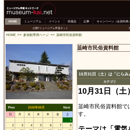
HOME
ミュージアム
イベント
収蔵品
記事
キャンペーン（会員特典
公開!!ミュージアム甲斐ネット
>>
>>
HOME
参加館専用ページ
韮崎市民俗資料館
韮崎市民俗資料館
10月31日（土）は「にら
カテゴリ
10月31日（
韮崎市民俗資料館で
Prev
2026年08月
Next
す。
日
月
火
水
木
金
土
1
2
3
4
5
6
7
8
テーマは「電気