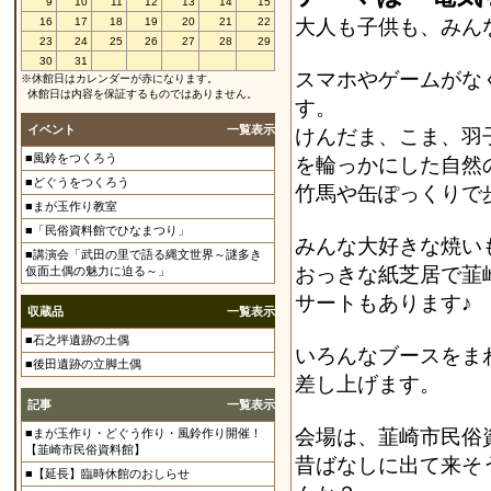
9
10
11
12
13
14
15
16
17
18
19
20
21
22
大人も子供も、みん
23
24
25
26
27
28
29
30
31
スマホやゲームがな
※休館日はカレンダーが赤になります。
休館日は内容を保証するものではありません。
す。
イベント
一覧表示
けんだま、こま、羽
■風鈴をつくろう
を輪っかにした自然
■どぐうをつくろう
竹馬や缶ぽっくりで
■まが玉作り教室
■「民俗資料館でひなまつり」
みんな大好きな焼い
■講演会「武田の里で語る縄文世界～謎多き
おっきな紙芝居で韮
仮面土偶の魅力に迫る～」
サートもあります♪
収蔵品
一覧表示
■石之坪遺跡の土偶
いろんなブースをま
■後田遺跡の立脚土偶
差し上げます。
記事
一覧表示
会場は、韮崎市民俗
■まが玉作り・どぐう作り・風鈴作り開催！
【韮崎市民俗資料館】
昔ばなしに出て来そ
■【延長】臨時休館のおしらせ