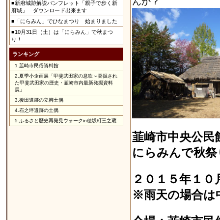
んか？
■新府城跡解説パンフレット「親子で歩く新
府城」 ダウンロード出来ます
■「にらみん」でひなまつり 始まりました
■10月31日（土）は「にらみん」で秋まつ
り！
ランキング
1.
韮崎市民俗資料館
2.
夏季小企画展「甲斐武田家の息吹～発掘され
た甲斐武田家の歴史・韮崎市内最新発掘資料
展」
3.
後田遺跡の立脚土偶
4.
石之坪遺跡の土偶
5.
ふるさと歴史再発見ウォークin穂坂町三之蔵
韮崎市中央公民
にらみんで秋祭
２０１５年１０
※雨天の場合は