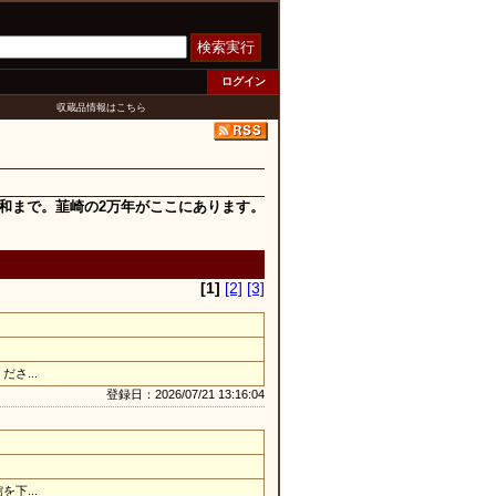
検索実行
ログイン
収蔵品情報はこちら
和まで。韮崎の2万年がここにあります。
[1]
[2]
[3]
さ...
登録日：2026/07/21 13:16:04
下...