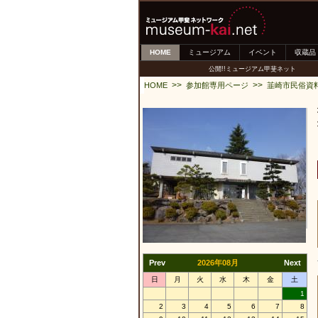
HOME
ミュージアム
イベント
収蔵品
公開!!ミュージアム甲斐ネット
>>
>>
HOME
参加館専用ページ
韮崎市民俗資
Prev
2026年08月
Next
日
月
火
水
木
金
土
1
2
3
4
5
6
7
8