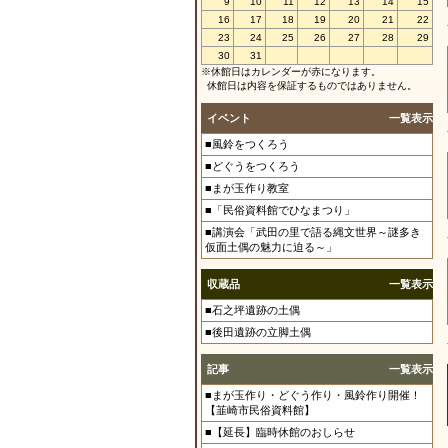
9
10
11
12
13
14
15
16
17
18
19
20
21
22
23
24
25
26
27
28
29
30
31
※休館日はカレンダーが赤になります。
休館日は内容を保証するものではありません。
イベント
一覧表示
■風鈴をつくろう
■どぐうをつくろう
■まが玉作り教室
■「民俗資料館でひなまつり」
■講演会「武田の里で語る縄文世界～謎多き
仮面土偶の魅力に迫る～」
収蔵品
一覧表示
■石之坪遺跡の土偶
■後田遺跡の立脚土偶
記事
一覧表示
■まが玉作り・どぐう作り・風鈴作り開催！
【韮崎市民俗資料館】
■【延長】臨時休館のおしらせ