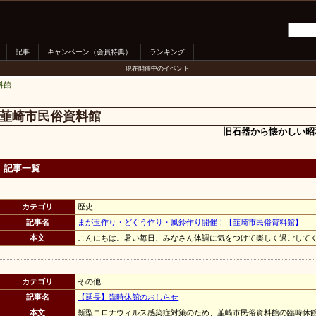
記事
キャンペーン（会員特典）
ランキング
現在開催中のイベント
料館
韮崎市民俗資料館
旧石器から懐かしい昭
記事一覧
カテゴリ
歴史
記事名
まが玉作り・どぐう作り・風鈴作り開催！【韮崎市民俗資料館】
本文
こんにちは。暑い毎日、みなさん体調に気をつけて楽しく過ごしてくだ
カテゴリ
その他
記事名
【延長】臨時休館のおしらせ
本文
新型コロナウィルス感染症対策のため、韮崎市民俗資料館の臨時休館を