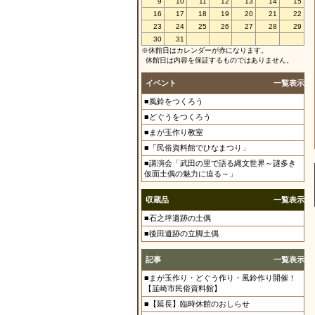
9
10
11
12
13
14
15
16
17
18
19
20
21
22
23
24
25
26
27
28
29
30
31
※休館日はカレンダーが赤になります。
休館日は内容を保証するものではありません。
イベント
一覧表示
■風鈴をつくろう
■どぐうをつくろう
■まが玉作り教室
■「民俗資料館でひなまつり」
■講演会「武田の里で語る縄文世界～謎多き
仮面土偶の魅力に迫る～」
収蔵品
一覧表示
■石之坪遺跡の土偶
■後田遺跡の立脚土偶
記事
一覧表示
■まが玉作り・どぐう作り・風鈴作り開催！
【韮崎市民俗資料館】
■【延長】臨時休館のおしらせ