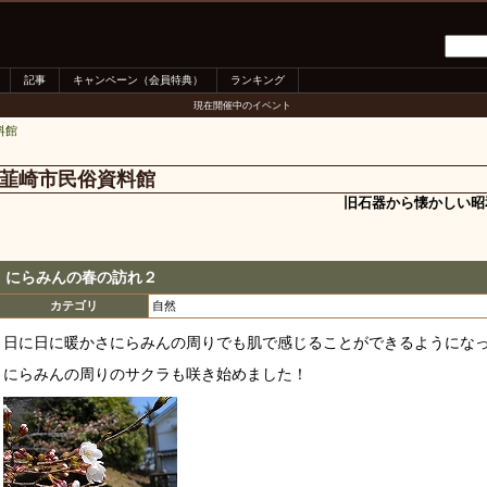
記事
キャンペーン（会員特典）
ランキング
現在開催中のイベント
料館
韮崎市民俗資料館
旧石器から懐かしい昭
にらみんの春の訪れ２
カテゴリ
自然
日に日に暖かさにらみんの周りでも肌で感じることができるようにな
にらみんの周りのサクラも咲き始めました！