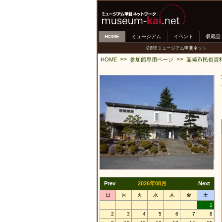
HOME
ミュージアム
イベント
収蔵品
公開!!ミュージアム甲斐ネット
>>
>>
HOME
参加館専用ページ
韮崎市民俗資
Prev
2026年08月
Next
日
月
火
水
木
金
土
1
2
3
4
5
6
7
8