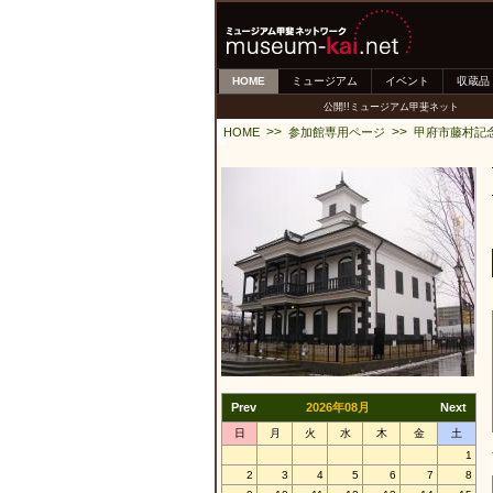
HOME
ミュージアム
イベント
収蔵品
公開!!ミュージアム甲斐ネット
>>
>>
HOME
参加館専用ページ
甲府市藤村記
Prev
2026年08月
Next
日
月
火
水
木
金
土
1
2
3
4
5
6
7
8