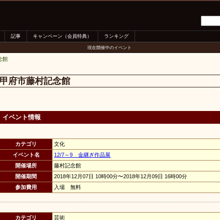
記事
キャンペーン（会員特典）
ランキング
現在開催中のイベント
念館
甲府市藤村記念館
イベント情報
カテゴリ
文化
イベント名
12/7～9 金継ぎ作品展
開催場所
藤村記念館
開催期間
2018年12月07日 10時00分〜2018年12月09日 16時00分
参加費用
入場 無料
カテゴリ
芸術