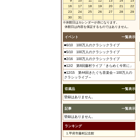
9
10
11
12
13
14
15
16
17
18
19
20
21
22
23
24
25
26
27
28
29
30
31
※休館日はカレンダーが赤になります。
休館日は内容を保証するものではありません。
イベント
一覧表示
■6/10 100万人のクラシックライブ
■5/10 100万人のクラシックライブ
■2/16 100万人のクラシックライブ
■12/2 第8回藤村ライブ「きらめく今宵に」
■12/15 第44回きたぐち音楽会～100万人の
クラシッライブ～
収蔵品
一覧表示
登録はありません。
記事
一覧表示
登録はありません。
ランキング
1.
甲府市藤村記念館