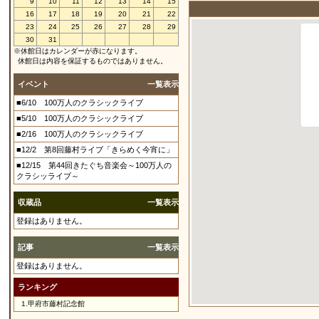
9
10
11
12
13
14
15
16
17
18
19
20
21
22
23
24
25
26
27
28
29
30
31
※休館日はカレンダーが赤になります。
休館日は内容を保証するものではありません。
イベント
一覧表示
■6/10 100万人のクラシックライブ
■5/10 100万人のクラシックライブ
■2/16 100万人のクラシックライブ
■12/2 第8回藤村ライブ「きらめく今宵に」
■12/15 第44回きたぐち音楽会～100万人の
クラシッライブ～
収蔵品
一覧表示
登録はありません。
記事
一覧表示
登録はありません。
ランキング
1.
甲府市藤村記念館