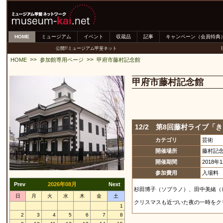
HOME
ミュージアム
イベント
収蔵品
記事
キャンペーン（会員特典
公開!!ミュージアム甲斐ネット
>>
>>
HOME
参加館専用ページ
甲府市藤村記念館
甲府市藤村記念館
12/2 第8回藤村ライブ「
カテゴリ
芸術
開催場所
藤村記
開催期間
2018年
参加費用
入場料 
Prev
2026年08月
Next
杉田博子（ソプラノ）、田中美緒（
日
月
火
水
木
金
土
クリスマスも近づいた夜の一時をク
1
2
3
4
5
6
7
8