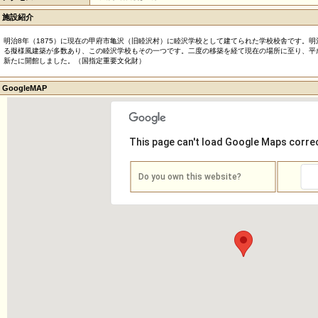
施設紹介
明治8年（1875）に現在の甲府市亀沢（旧睦沢村）に睦沢学校として建てられた学校校舎です。
る擬様風建築が多数あり、この睦沢学校もその一つです。二度の移築を経て現在の場所に至り、平
新たに開館しました。（国指定重要文化財）
GoogleMAP
This page can't load Google Maps correc
Do you own this website?