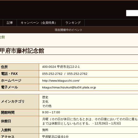
記事
キャンペーン（会員特典）
ランキング
現在開催中のイベント
念館
甲府市藤村記念館
住所
400-0024 甲府市北口2-2-1
電話・FAX
055-252-2762 / 055-252-2762
ホームページ
http://www.kitagucchi.com/
電子メール
kitaguchimachizukuri@bz04.plala.or.jp
歴史
メインカテゴリ
文化
その他
開館時間
9:00～17:00
月曜（その日が休日に当たるときは、その日後においてその日に最も近
休館日
までは休館日としないものとする。・12月29日～1月3日
入館料
無料
アクセス
甲府駅北口徒歩1分