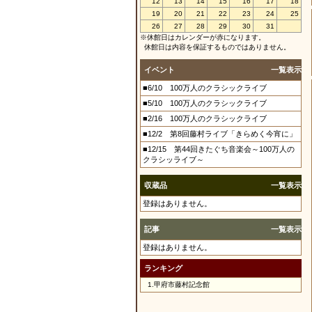
12
13
14
15
16
17
18
19
20
21
22
23
24
25
26
27
28
29
30
31
※休館日はカレンダーが赤になります。
休館日は内容を保証するものではありません。
イベント
一覧表示
■6/10 100万人のクラシックライブ
■5/10 100万人のクラシックライブ
■2/16 100万人のクラシックライブ
■12/2 第8回藤村ライブ「きらめく今宵に」
■12/15 第44回きたぐち音楽会～100万人の
クラシッライブ～
収蔵品
一覧表示
登録はありません。
記事
一覧表示
登録はありません。
ランキング
1.
甲府市藤村記念館