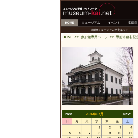
HOME
ミュージアム
イベント
収蔵品
公開!!ミュージアム甲斐ネット
>>
>>
HOME
参加館専用ページ
甲府市藤村記
Prev
2026年07月
Next
日
月
火
水
木
金
土
1
2
3
4
5
6
7
8
9
10
11