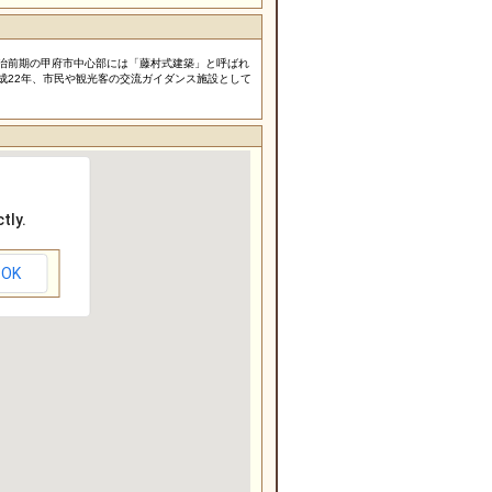
明治前期の甲府市中心部には「藤村式建築」と呼ばれ
成22年、市民や観光客の交流ガイダンス施設として
tly.
OK