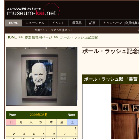
HOME
ミュージアム
イベント
収蔵品
記事
キャンペーン（会員特典
公開!!ミュージアム甲斐ネット
>>
>>
HOME
参加館専用ページ
ポール・ラッシュ記念館
ポール・ラッシュ記念
ポール・ラッシュ邸 「書斎
Prev
2026年08月
Next
日
月
火
水
木
金
土
1
2
3
4
5
6
7
8