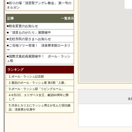
■祈りの場「清里聖アンデレ教会」 第一号の
オルガン
記事
一覧表示
■館名変更のお知らせ
■「清里ものがたり」展開催中
■北杜市民の皆さまへお知らせ
■ご当地ツリー登場！ 清泉寮本館ロータリ
ー
■国際児童絵画展開催中！ ポール・ラッシ
ュ祭
ランキング
1.
ポール・ラッシュ記念館
2.
素顔のポール・ラッシュ展 第2期「人脈」
3.
ポール・ラッシュ邸「リビングルーム」
4.
6月2日、エリザベス女王、戴冠60周年に際
会
して
5.
渋谷ヒカリエにラッシュ博士が生んだ宿泊施
設、清泉寮が出展中