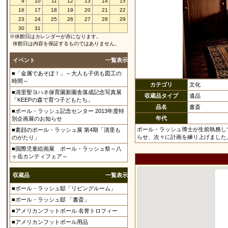
9
10
11
12
13
14
15
16
17
18
19
20
21
22
23
24
25
26
27
28
29
30
31
※休館日はカレンダーが赤になります。
休館日は内容を保証するものではありません。
イベント
一覧表示
■「金属であそぼ！」～大人も子供も図工の
時間～
カテゴリ
文化
■清里聖ヨハネ保育園新園舎落成記念写真展
収蔵品タイプ
遺品
「KEEPの森で育つ子どもたち」
品名
書斎
■ポール・ラッシュ記念センター 2013年度特
年代
別企画展のお知らせ
ポール・ラッシュ博士が生前執務し
■素顔のポール・ラッシュ展 第4期「清里も
らせ、次々に計画を練り上げました
のがたり」
■国際児童絵画展 ポール・ラッシュ祭～八
ヶ岳カンティフェア～
収蔵品
一覧表示
■ポール・ラッシュ邸「リビングルーム」
■ポール・ラッシュ邸 「書斎」
■アメリカンフットボール 名誉トロフィー
■アメリカンフットボール用品